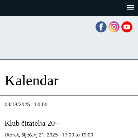
Skoči
Panel za upravljanje kolačićima
na
glavni
sadržaj
Kalendar
03/18/2025 - 00:00
Klub čitatelja 20+
Utorak, Siječanj 21, 2025 -
17:00
to
19:00