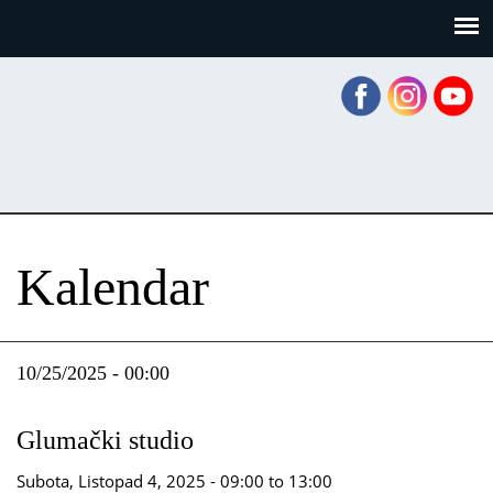
Skoči
Panel za upravljanje kolačićima
na
glavni
sadržaj
Kalendar
10/25/2025 - 00:00
Glumački studio
Subota, Listopad 4, 2025 -
09:00
to
13:00