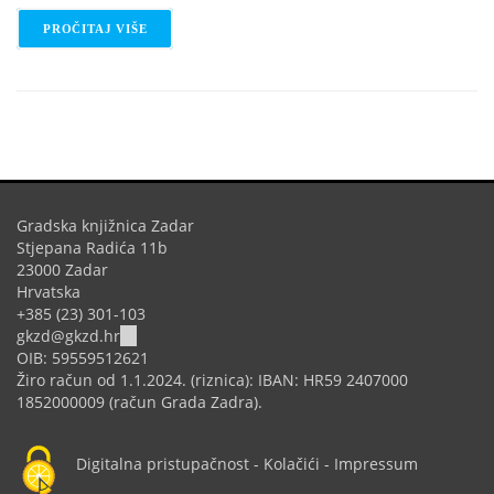
PROČITAJ VIŠE
O STEM RADIONICA: GENERATOR - 3D PRINTER
Gradska knjižnica Zadar
Stjepana Radića 11b
23000 Zadar
Hrvatska
+385 (23) 301-103
(link
gkzd@gkzd.hr
sends
OIB: 59559512621
e-
Žiro račun od 1.1.2024. (riznica): IBAN: HR59 2407000
mail)
1852000009 (račun Grada Zadra).
Digitalna pristupačnost
-
Kolačići
-
Impressum