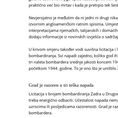
praktično već bio mrtav i kada je pretrpio tek šes
Nevjerojatno je međutim da ni jedni ni drugi nika
izvornim angloameričkim ratnim spisima. Umjesto
interpretacijama njemačkih, talijanskih i domaćih
dodaju informacije iz novinskih izvješća o sadrž
U krivom smjeru također vodi suvišna licitacija i 
bombardiranja. Svi napadi zajedno, koliko god ih 
tri naleta bombardera srednje jakosti koncem 194
početkom 1944. godine. To je ono što je uništilo 
Grad je razoren u tri teška napada
Licitacija s brojem bombardiranja Zadra u Drugo
treba energično odbaciti. Učestalost napada nema
uzrocima ili posljedicama razorenosti. Grad je ra
bombardera.