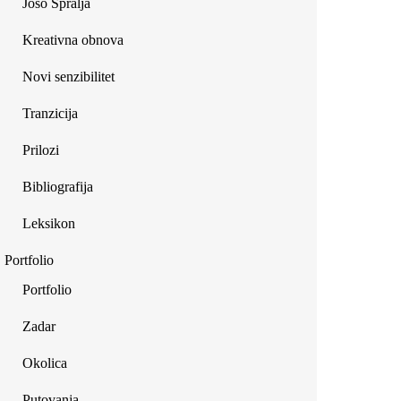
Joso Špralja
Kreativna obnova
Novi senzibilitet
Tranzicija
Prilozi
Bibliografija
Leksikon
Portfolio
Portfolio
Zadar
Okolica
Putovanja