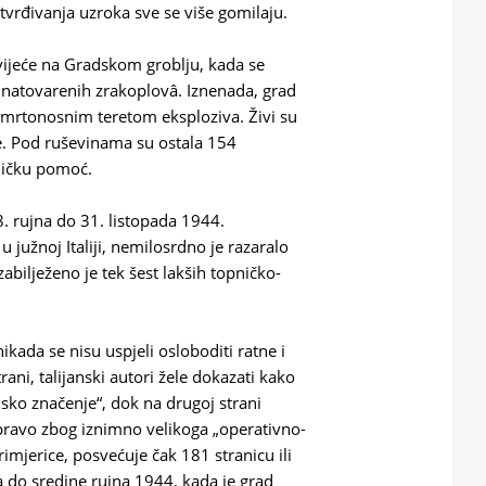
utvrđivanja uzroka sve se više gomilaju.
vijeće na Gradskom groblju, kada se
 natovarenih zrakoplovâ. Iznenada, grad
 smrtonosnim teretom eksploziva. Živi su
će. Pod ruševinama su ostala 154
ečničku pomoć.
. rujna do 31. listopada 1944.
 južnoj Italiji, nemilosrdno je razaralo
abilježeno je tek šest lakših topničko-
nikada se nisu uspjeli osloboditi ratne i
rani, talijanski autori žele dokazati kako
ijsko značenje“, dok na drugoj strani
pravo zbog iznimno velikoga „operativno-
rimjerice, posvećuje čak 181 stranicu ili
a do sredine rujna 1944, kada je grad