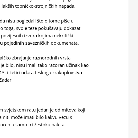
t lakših topničko-strojničkih napada.
da nisu pogledali što o tome piše u
 toga, svoje teze pokušavaju dokazati
 povijesnih izvora kojima nekritički
aju pojedinih savezničkih dokumenata.
laičko zbrajanje raznorodnih vrsta
je bilo, nisu imali tako razoran učinak kao
3. i četiri udara teškoga zrakoplovstva
Zadar.
m svjetskom ratu jedan je od mitova koji
 niti može imati bilo kakvu vezu s
zoren u samo tri žestoka naleta