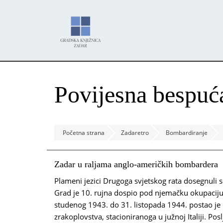
Skoči
Panel za upravljanje kolačićima
na
glavni
sadržaj
Povijesna bespuć
Početna strana
Zadaretro
Bombardiranje
Zadar u raljama anglo-američkih bombardera
Plameni jezici Drugoga svjetskog rata dosegnuli su
Grad je 10. rujna dospio pod njemačku okupaciju
studenog 1943. do 31. listopada 1944. postao j
zrakoplovstva, stacioniranoga u južnoj Italiji. Posl