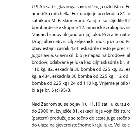
U 9,55 sati s glavnoga savezničkoga uzletišta u Fog
američka mitchella. Formaciju je predvodila 81. 
satnikom M. F. Skinnerom. Za njim su slijedile 82, 
bombarderske skupine 12. američke zrakoplovne ar
“Zadar, brodovi ili (unutarnja) luka. Prvi alternativ
Drugi alternativni cilj željeznički most južno od P
obavještajni časnik 434. eskadrile nešto je preciz
Jugoslavija. Glavni cilj bio je napad na brodove, a
brodovi, odabrana je luka kao cilj”.Eskadrila br.
110 kg, 82. eskadrila 30 bomba od 225 kg, 83. e
kg, a 434. eskadrila 36 bomba od 225 kg i 12 od 
bombe od 225 kg i 24 od 110 kg. Vrijeme je bilo v
bila je br. 6 (c) 95/3.
Nad Zadrom su se pojavili u 11,10 sati, u kursu 
do 2900 m. Izvješće 81. eskadrile je vojnički šturo,
(pattern) produžuje se točno do ceste jugoistočno 
do ulaza na sjeveroistočnome kraju luke. Velike 