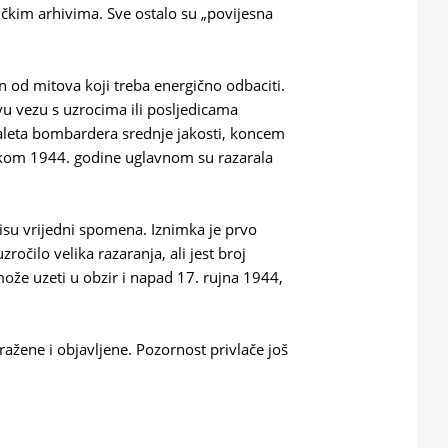
kim arhivima. Sve ostalo su „povijesna
n od mitova koji treba energično odbaciti.
u vezu s uzrocima ili posljedicama
naleta bombardera srednje jakosti, koncem
tkom 1944. godine uglavnom su razarala
 nisu vrijedni spomena. Iznimka je prvo
očilo velika razaranja, ali jest broj
može uzeti u obzir i napad 17. rujna 1944,
ažene i objavljene. Pozornost privlače još