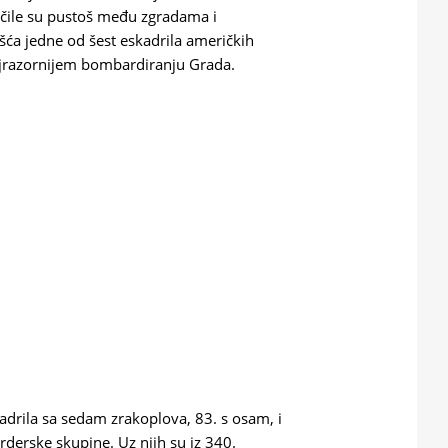
čile su pustoš među zgradama i
ješća jedne od šest eskadrila američkih
najrazornijem bombardiranju Grada.
skadrila sa sedam zrakoplova, 83. s osam, i
rderske skupine. Uz njih su iz 340.