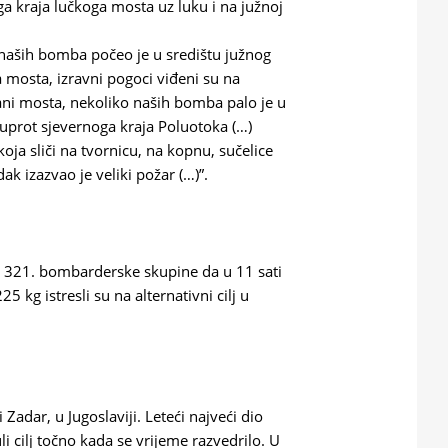
a kraja lučkoga mosta uz luku i na južnoj
ja naših bomba počeo je u središtu južnog
 mosta, izravni pogoci viđeni su na
rani mosta, nekoliko naših bomba palo je u
suprot sjevernoga kraja Poluotoka (…)
oja sliči na tvornicu, na kopnu, sučelice
k izazvao je veliki požar (…)”.
iz 321. bombarderske skupine da u 11 sati
kg istresli su na alternativni cilj u
 Zadar, u Jugoslaviji. Leteći najveći dio
 cilj točno kada se vrijeme razvedrilo. U