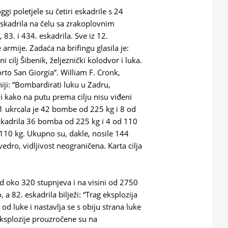
gi poletjele su četiri eskadrile s 24
eskadrila na čelu sa zrakoplovnim
83. i 434. eskadrila. Sve iz 12.
mije. Zadaća na brifingu glasila je:
ni cilj Šibenik, željeznički kolodvor i luka.
orto San Giorgia”. William F. Cronk,
niji: “Bombardirati luku u Zadru,
li kako na putu prema cilju nisu viđeni
 81 ukrcala je 42 bombe od 225 kg i 8 od
skadrila 36 bomba od 225 kg i 4 od 110
110 kg. Ukupno su, dakle, nosile 144
edro, vidljivost neograničena. Karta cilja
od oko 320 stupnjeva i na visini od 2750
 a 82. eskadrila bilježi: “Trag eksplozija
od luke i nastavlja se s obiju strana luke
eksplozije prouzročene su na