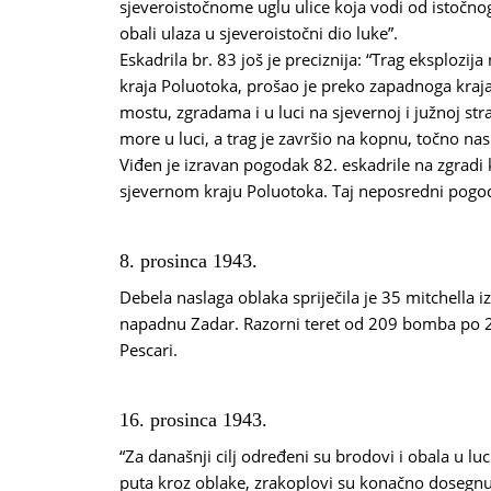
sjeveroistočnome uglu ulice koja vodi od istočnog
obali ulaza u sjeveroistočni dio luke”.
Eskadrila br. 83 još je preciznija: “Trag eksplozi
kraja Poluotoka, prošao je preko zapadnoga kraja
mostu, zgradama i u luci na sjevernoj i južnoj st
more u luci, a trag je završio na kopnu, točno na
Viđen je izravan pogodak 82. eskadrile na zgradi k
sjevernom kraju Poluotoka. Taj neposredni pogoda
8. prosinca 1943.
Debela naslaga oblaka spriječila je 35 mitchella 
napadnu Zadar. Razorni teret od 209 bomba po 225 
Pescari.
16. prosinca 1943.
“Za današnji cilj određeni su brodovi i obala u luci
puta kroz oblake, zrakoplovi su konačno dosegnuli