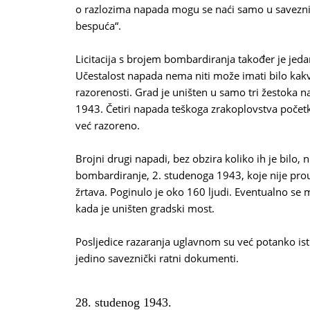
o razlozima napada mogu se naći samo u saveznič
bespuća“.
Licitacija s brojem bombardiranja također je jeda
Učestalost napada nema niti može imati bilo kakv
razorenosti. Grad je uništen u samo tri žestoka 
1943. Četiri napada teškoga zrakoplovstva poče
već razoreno.
Brojni drugi napadi, bez obzira koliko ih je bilo,
bombardiranje, 2. studenoga 1943, koje nije prouzr
žrtava. Poginulo je oko 160 ljudi. Eventualno se 
kada je uništen gradski most.
Posljedice razaranja uglavnom su već potanko istr
jedino saveznički ratni dokumenti.
28. studenog 1943.