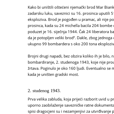
Kako bi uništili oštećeni njemački brod Mar Biank
zadarsku luku, saveznici su 16. prosinca uputili 
eksploziva. Brod je pogođen u pramac, ali nije po
prosinca, kada su 24 michella bacila 204 bombe o
poduzet je 16. siječnja 1944. Čak 24 liberatora bac
da je potopljen veliki brod“. Dakle, zbog jednog
ukupno 99 bombardera s oko 200 tona eksploziv
Brojni drugi napadi, bez obzira koliko ih je bilo,
bombardiranje, 2. studenoga 1943, koje nije prouzr
žrtava. Poginulo je oko 160 ljudi. Eventualno se 
kada je uništen gradski most.
2. studenog 1943.
Prva velika zabluda, koja prijeći razborit uvid u p
uporno zaobilaženje savezničke ratne dokumentaci
spisi dragocjeni su i nezamjenjivi za utvrđivanje p