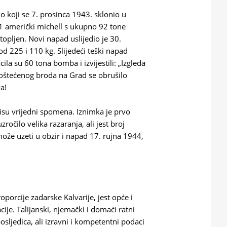
o koji se 7. prosinca 1943. sklonio u
51 američki michell s ukupno 92 tone
topljen. Novi napad uslijedio je 30.
d 225 i 110 kg. Slijedeći teški napad
ila su 60 tona bomba i izvijestili: „Izgleda
a oštećenog broda na Grad se obrušilo
a!
 nisu vrijedni spomena. Iznimka je prvo
očilo velika razaranja, ali jest broj
može uzeti u obzir i napad 17. rujna 1944,
roporcije zadarske Kalvarije, jest opće i
je. Talijanski, njemački i domaći ratni
osljedica, ali izravni i kompetentni podaci