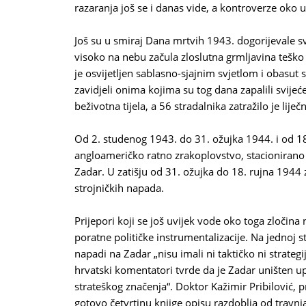
razaranja još se i danas vide, a kontroverze oko 
Još su u smiraj Dana mrtvih 1943. dogorijevale s
visoko na nebu začula zloslutna grmljavina teško
je osvijetljen sablasno-sjajnim svjetlom i obasut
zavidjeli onima kojima su tog dana zapalili svije
beživotna tijela, a 56 stradalnika zatražilo je lij
Od 2. studenog 1943. do 31. ožujka 1944. i od 18
angloameričko ratno zrakoplovstvo, stacionirano u
Zadar. U zatišju od 31. ožujka do 18. rujna 1944 z
strojničkih napada.
Prijepori koji se još uvijek vode oko toga zločina 
poratne političke instrumentalizacije. Na jednoj st
napadi na Zadar „nisu imali ni taktičko ni strateg
hrvatski komentatori tvrde da je Zadar uništen u
strateškog značenja“. Doktor Kažimir Pribilović, p
gotovo četvrtinu knjige opisu razdoblja od travnj