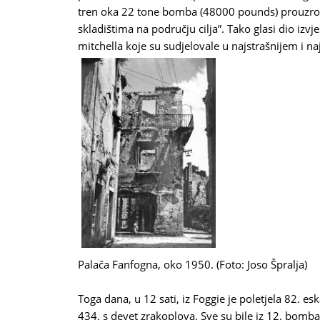
tren oka 22 tone bomba (48000 pounds) prouzro
skladištima na području cilja”. Tako glasi dio izv
mitchella koje su sudjelovale u najstrašnijem i 
Palača Fanfogna, oko 1950. (Foto: Joso Špralja)
Toga dana, u 12 sati, iz Foggie je poletjela 82. e
434. s devet zrakoplova. Sve su bile iz 12. bomba