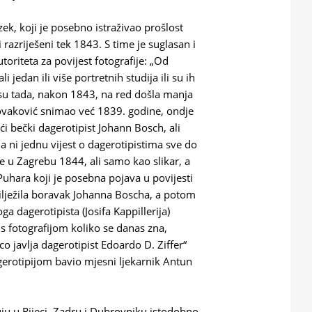
ek, koji je posebno istraživao prošlost
 razriješeni tek 1843. S time je suglasan i
riteta za povijest fotografije: „Od
 jedan ili više portretnih studija ili su ih
k su tada, nakon 1843, na red došla manja
Novaković snimao već 1839. godine, ondje
ći bečki dagerotipist Johann Bosch, ali
ni jednu vijest o dagerotipistima sve do
e u Zagrebu 1844, ali samo kao slikar, a
Puhara koji je posebna pojava u povijesti
bilježila boravak Johanna Boscha, a potom
 dagerotipista (Josifa Kappillerija)
 s fotografijom koliko se danas zna,
co javlja dagerotipist Edoardo D. Ziffer“
gerotipijom bavio mjesni ljekarnik Antun
uju u Rijeci, Zadru i Dubrovniku istodobno