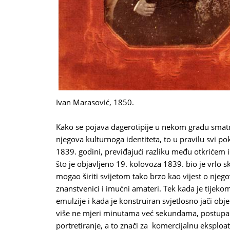
Ivan Marasović, 1850.
Kako se pojava dagerotipije u nekom gradu smat
njegova kulturnoga identiteta, to u pravilu svi p
1839. godini, previđajući razliku među otkriće
što je objavljeno 19. kolovoza 1839. bio je vrlo s
mogao širiti svijetom tako brzo kao vijest o njeg
znanstvenici i imućni amateri. Tek kada je tijeko
emulzije i kada je konstruiran svjetlosno jači obje
više ne mjeri minutama već sekundama, postupak 
portretiranje, a to znači za komercijalnu eksploat