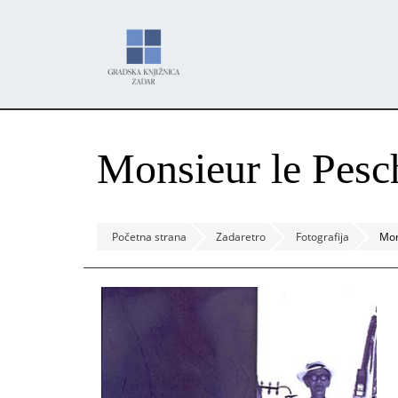
Skoči
Panel za upravljanje kolačićima
na
glavni
sadržaj
Monsieur le Pesc
Početna strana
Zadaretro
Fotografija
Mon