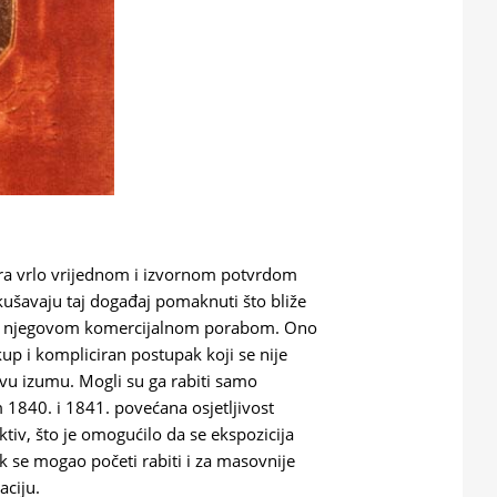
ra vrlo vrijednom i izvornom potvrdom
okušavaju taj događaj pomaknuti što bliže
m i njegovom komercijalnom porabom. Ono
kup i kompliciran postupak koji se nije
ovu izumu. Mogli su ga rabiti samo
m 1840. i 1841. povećana osjetljivost
ktiv, što je omogućilo da se ekspozicija
se mogao početi rabiti i za masovnije
aciju.