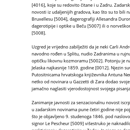
[4016], koje su redovito čitane i u Zadru. Zadarsk
novosti iz udaljenijih gradova, kao što su to bili 
Bruxellesu [5004], dagerografiji Allesandra Duro
dagerotipije i optike u Beču [5007] ili o norveš
[5008].
Uzgred je vrijedno zabilježiti da je neki Carli And
navodno rođen u Splitu, nudio Zadranima u rujnu
optičku likovnu kozmoramu [5002]. Potonju je na
Jelaska najkasnije 1859. godine [0012]. Njezin su
Putositnicama hrvatskoga književnika Antuna Nem
netko od novinara u Gazzetti di Zara dodao svoje
jamačno naglasiti vjerodostojnost svojega pisanj
Zanimanje javnosti za senzacionalnu novost iscr
u zadarskim novinama pune četiri godine nije poj
što je objavljeno 9. studenoga 1846. pod naslov
signor Le Pescheur [5009] višestruko je naknadil