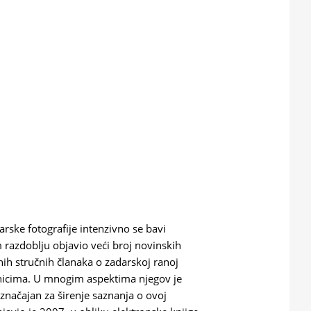
ske fotografije intenzivno se bavi
m razdoblju objavio veći broj novinskih
ntnih stručnih članaka o zadarskoj ranoj
bornicima. U mnogim aspektima njegov je
o značajan za širenje saznanja o ovoj