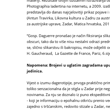
materiji. Rezultate svojih sustavnih istraživanja 
Photographia Iadertina na internetu, a 2009. izašl
predstavlja do danas najcjelovitiji prikaz pojave 
(Antun Travirka, Likovna kultura u Zadru za austrijs
za austrijske uprave, Zadar, Matica hrvatska, 201
“Gosp. Daguerre pronašao je način fiks
iranja sli
obscuri, tako da to više nisu nestalni odrazi predme
se, slično slikarstvu ili bakropisu, može odijeliti 
H. Gaucheraud, La Gazette de France, Pariz, 6.si
Napomena: Brojevi u uglatim zagradama upuć
jedinica.
Vijest o izumu dagerotipije, prvoga praktično pri
toliko senzacionalna da je stigla u Zadar prije ne
novinama. Za nju se doznalo iz puno ekspeditivnije
- koji je informaciju o epohalnu otkriću prenio ve
zajedno s tršćanskim, redovito stizale u Zadar, 