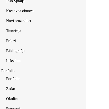
Joso Špralja
Kreativna obnova
Novi senzibilitet
Tranzicija
Prilozi
Bibliografija
Leksikon
Portfolio
Portfolio
Zadar
Okolica
Putovanja