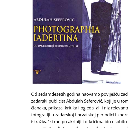
Od sedamdesetih godina naovamo poviješću zadar
zadarski publicist Abdulah Seferović, koji je u to
članaka, prikaza, kritika i ogleda, ali i niz releva
fotografiji u zadarskoj i hrvatskoj periodici i z
istraživački rad po akribiji i otkrićima bio osobit