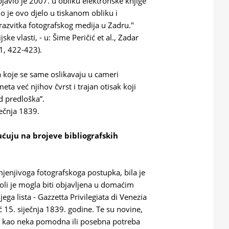
objavio je 2007. u obliku elektronske knjige
o je ovo djelo u tiskanom obliku i
i razvitka fotografskog medija u Zadru."
ke vlasti, - u: Šime Peričić et al., Zadar
1, 422-423).
ka koje se same oslikavaju u cameri 
ta već njihov čvrst i trajan otisak koji 
od predloška”.
ječnja 1839.
uju na brojeve bibliografskih
mjenjivoga fotografskoga postupka, bila je
goli je mogla biti objavljena u domaćim
ga lista - Gazzetta Privilegiata di Venezia
ć 15. siječnja 1839. godine. Te su novine,
ne kao neka pomodna ili posebna potreba