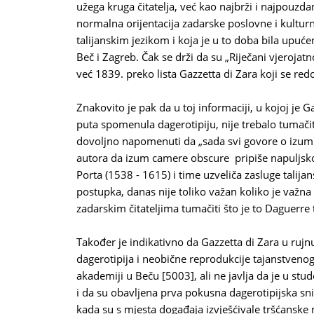
užega kruga čitatelja, već kao najbrži i najpouzdanij
normalna orijentacija zadarske poslovne i kulturne
talijanskim jezikom i koja je u to doba bila upuće
Beč i Zagreb. Čak se drži da su „Riječani vjerojatn
već 1839. preko lista Gazzetta di Zara koji se redo
Znakovito je pak da u toj informaciji, u kojoj je 
puta spomenula dagerotipiju, nije trebalo tumačiti
dovoljno napomenuti da „sada svi govore o izum
autora da izum camere obscure pripiše napuljsko
Porta (1538 - 1615) i time uzveliča zasluge talij
postupka, danas nije toliko važan koliko je važna 
zadarskim čitateljima tumačiti što je to Daguerre 
Također je indikativno da Gazzetta di Zara u rujnu
dagerotipija i neobične reprodukcije tajanstveno
akademiji u Beču [5003], ali ne javlja da je u st
i da su obavljena prva pokusna dagerotipijska sni
kada su s mjesta događaja izvješćivale tršćanske n