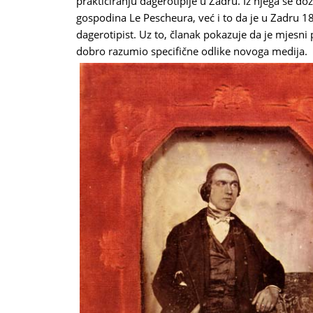
prakticiranju dagerotipije u Zadru. Iz njega se d
gospodina Le Pescheura, već i to da je u Zadru 1
dagerotipist. Uz to, članak pokazuje da je mjesni
dobro razumio specifične odlike novoga medija.