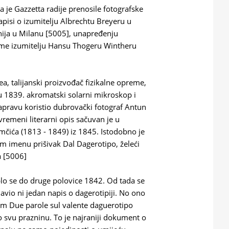
a je Gazzetta radije prenosile fotografske
napisi o izumitelju Albrechtu Breyeru u
nija u Milanu [5005], unapređenju
kome izumitelju Hansu Thogeru Wintheru
rea, talijanski proizvođač fizikalne opreme,
 1839. akromatski solarni mikroskop i
pravu koristio dubrovački fotograf Antun
vremeni literarni opis sačuvan je u
čića (1813 - 1849) iz 1845. Istodobno je
m imenu prišivak Dal Dagerotipo, želeći
a [5006]
plo se do druge polovice 1842. Od tada se
avio ni jedan napis o dagerotipiji. No ono
om Due parole sul valente daguerotipo
o svu prazninu. To je najraniji dokument o