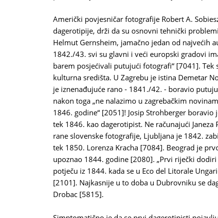
Američki povjesničar fotografije Robert A. Sobiesz
dagerotipije, drži da su osnovni tehnički problemi
Helmut Gernsheim, jamačno jedan od najvećih auto
1842./43. svi su glavni i veći europski gradovi imali
barem posjećivali putujući fotografi“ [7041]. Te
kulturna središta. U Zagrebu je istina Demetar 
je iznenađujuće rano - 1841./42. - boravio putuju
nakon toga „ne nalazimo u zagrebačkim novinama 
1846. godine“ [2051]! Josip Strohberger boravio j
tek 1846. kao dagerotipist. Ne računajući Janeza 
rane slovenske fotografije, Ljubljana je 1842. za
tek 1850. Lorenza Kracha [7084]. Beograd je prvoga
upoznao 1844. godine [2080]. „Prvi riječki dodiri
potječu iz 1844. kada se u Eco del Litorale Ungari
[2101]. Najkasnije u to doba u Dubrovniku se da
Drobac [5815].
Simptomatično je da se prvi dagerotipisti pojavlj