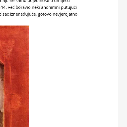
oznaju ne samo pojedinosti o umijeću
844. već boravio neki anonimni putujući
 pisac iznenađujuće, gotovo nevjerojatno