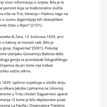
i izvor informacija iz svijeta. Bila je to
 javnosti koja se tradicionalno služila
na više na Trst, Veneciju i Padovu nego na
o o izumu dagerotipije bili obaviješteni
vito čitao u Rijeci“ [2101].
Gazzetta di Zara, 13. kolovoza 1839, prvi
 o kakvoj se novosti radi. Bilo je
u gosp. Daguerrea“ [5001]. Pokušaj
me učenjaku Giovanniju Battista della
anskoga genija za pronalazak fotografskoga
činjenica da pri tome nije trebao
toliko važno otkrio.
 1839. opširno izvješćuje o izložbi dviju
ga slikara Jakoba Lipmanna na Likovnoj
udenome u Trstu izložen Daguerreov aparat
manja. O tome je bilo deplasirano pisati
ovine La Favilla i Osservatore Triestino