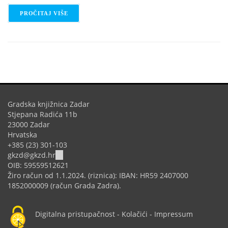
PROČITAJ VIŠE
O STEM RADIONICA: GENERATOR - 3D PRINTER
Gradska knjižnica Zadar
Stjepana Radića 11b
23000 Zadar
Hrvatska
+385 (23) 301-103
(link
gkzd@gkzd.hr
sends
OIB: 59559512621
e-
Žiro račun od 1.1.2024. (riznica): IBAN: HR59 2407000
mail)
1852000009 (račun Grada Zadra).
Digitalna pristupačnost
-
Kolačići
-
Impressum