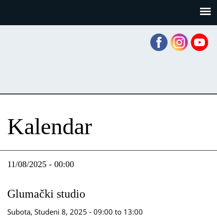
Skoči
Panel za upravljanje kolačićima
na
glavni
sadržaj
Kalendar
11/08/2025 - 00:00
Glumački studio
Subota, Studeni 8, 2025 -
09:00
to
13:00