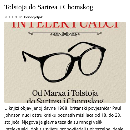
Tolstoja do Sartrea i Chomskog
20.07.2026. Ponedjeljak
U knjizi objavljenoj davne 1988. britanski povjesničar Paul
Johnson nudi oštru kritiku poznatih mislilaca od 18. do 20.
stoljeća. Njegova je glavna teza da su mnogi veliki
intelektualci, dok su svijetu propovijedali univerzalne ideale