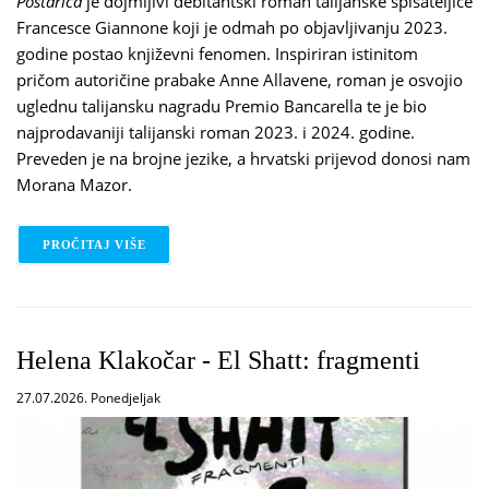
Poštarica
je dojmljivi debitantski roman talijanske spisateljice
Francesce Giannone koji je odmah po objavljivanju 2023.
godine postao književni fenomen. Inspiriran istinitom
pričom autoričine prabake Anne Allavene, roman je osvojio
uglednu talijansku nagradu Premio Bancarella te je bio
najprodavaniji talijanski roman 2023. i 2024. godine.
Preveden je na brojne jezike, a hrvatski prijevod donosi nam
Morana Mazor.
PROČITAJ VIŠE
O FRANCESCA GIANNONE - POŠTARICA
Helena Klakočar - El Shatt: fragmenti
27.07.2026. Ponedjeljak