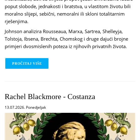
poput slobode, jednakosti i bratstva, u vlastitom životu bili
moralno slijepi, sebični, nemoralni ili skloni totalitarnim
rješenjima.
Johnson analizira Rousseaua, Marxa, Sartrea, Shelleyja,
Tolstoja, Ibsena, Brechta, Chomskog i druge dajući brojne
primjeri dvosmislenih poteza iz njihovih privatnih života.
PROČITAJ VIŠE
O PAUL JOHNSON - INTELEKTUALCI: OD MARXA I
Rachel Blackmore - Costanza
13.07.2026. Ponedjeljak