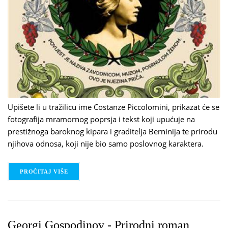
Upišete li u tražilicu ime Costanze Piccolomini, prikazat će se
fotografija mramornog poprsja i tekst koji upućuje na
prestižnoga baroknog kipara i graditelja Berninija te prirodu
njihova odnosa, koji nije bio samo poslovnog karaktera.
PROČITAJ VIŠE
O RACHEL BLACKMORE - COSTANZA
Georgi Gospodinov - Prirodni roman