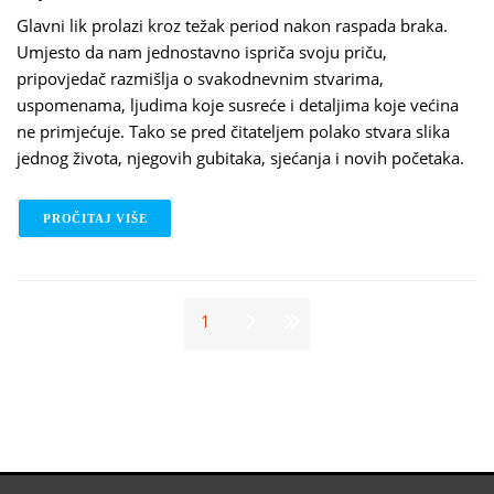
Glavni lik prolazi kroz težak period nakon raspada braka.
Umjesto da nam jednostavno ispriča svoju priču,
pripovjedač razmišlja o svakodnevnim stvarima,
uspomenama, ljudima koje susreće i detaljima koje većina
ne primjećuje. Tako se pred čitateljem polako stvara slika
jednog života, njegovih gubitaka, sjećanja i novih početaka.
PROČITAJ VIŠE
O GEORGI GOSPODINOV - PRIRODNI ROMAN
Stranice
1