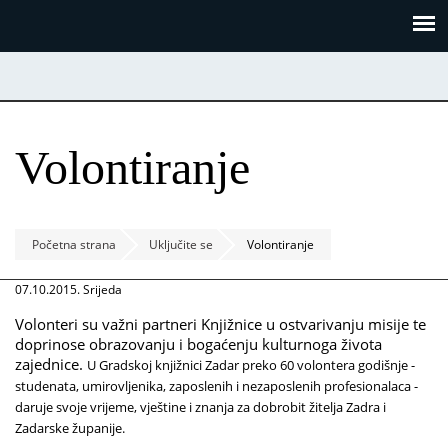
Skoči
Panel za upravljanje kolačićima
na
glavni
sadržaj
Volontiranje
Početna strana
Uključite se
Volontiranje
07.10.2015. Srijeda
Volonteri su važni partneri Knjižnice u ostvarivanju misije te
doprinose obrazovanju i bogaćenju kulturnoga života
zajednice.
U Gradskoj knjižnici Zadar preko 60 volontera godišnje -
studenata, umirovljenika, zaposlenih i nezaposlenih profesionalaca -
daruje svoje vrijeme, vještine i znanja za dobrobit žitelja Zadra i
Zadarske županije.