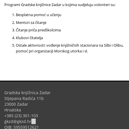
Programi Gradske knjižnice Zadar u kojima sudjeluju volonteri
su:
Besplatna pomoć u učenju
Mentori za čitanje
Čitanje priča predškolcima
Klubovi čitatelja
Ostale aktivnosti: vođenje knjižničnih stacionara na Silbi i Olibu,
pomoć pri organizaciji Morskog utorka i sl.
Gradska knjižnica Zadar
Stjepana Radića 11b
23000 Zadar
Hrvatska
+385 (23) 301-103
(link
gkzd@gkzd.hr
sends
OIB: 59559512621