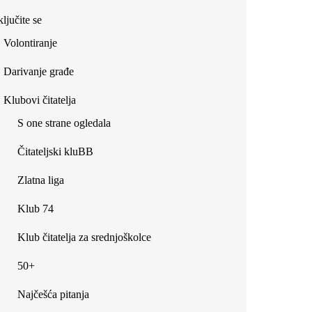
ljučite se
Volontiranje
Darivanje građe
Klubovi čitatelja
S one strane ogledala
Čitateljski kluBB
Zlatna liga
Klub 74
Klub čitatelja za srednjoškolce
50+
Najčešća pitanja