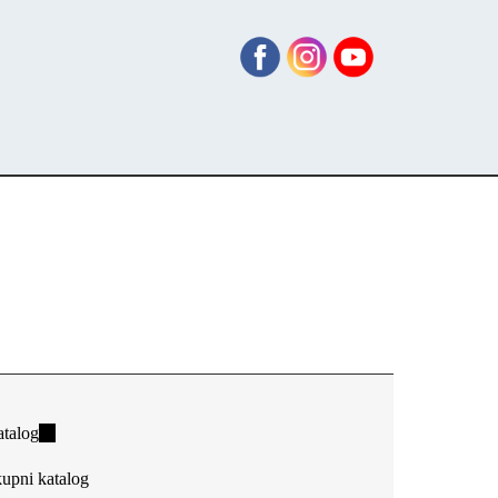
talog
(link
is
upni katalog
external)