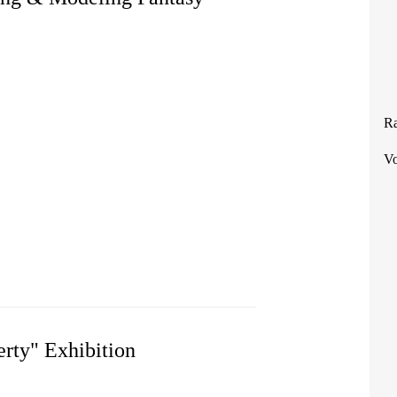
Ra
Vo
PRINTING & MODELING FANTASY PROJECT
erty" Exhibition