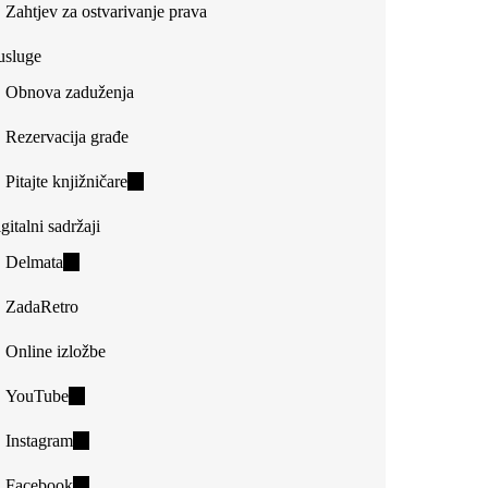
Zahtjev za ostvarivanje prava
usluge
Obnova zaduženja
Rezervacija građe
Pitajte knjižničare
(link
is
gitalni sadržaji
external)
Delmata
(link
is
ZadaRetro
external)
Online izložbe
YouTube
(link
is
Instagram
(link
external)
is
Facebook
(link