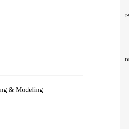
e-
Di
LIBERTY" EXHIBITION
ting & Modeling