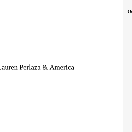
Od
PRINTING & MODELING
 Lauren Perlaza & America