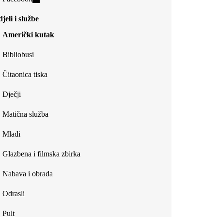
external)
is
jeli i službe
external)
Američki kutak
Bibliobusi
Čitaonica tiska
Dječji
Matična služba
Mladi
Glazbena i filmska zbirka
Nabava i obrada
Odrasli
Pult