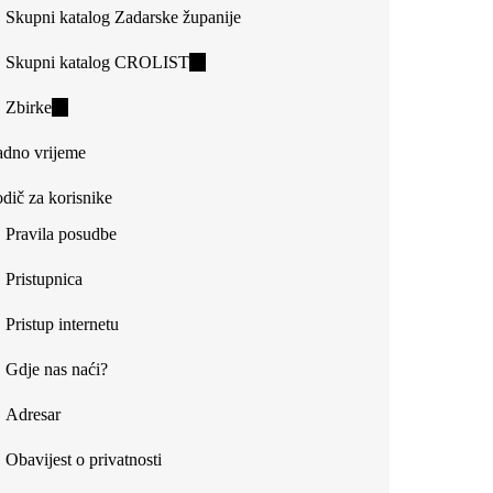
Skupni katalog Zadarske županije
Skupni katalog CROLIST
(link
is
Zbirke
(link
external)
is
dno vrijeme
external)
dič za korisnike
Pravila posudbe
Pristupnica
Pristup internetu
Gdje nas naći?
Adresar
Obavijest o privatnosti