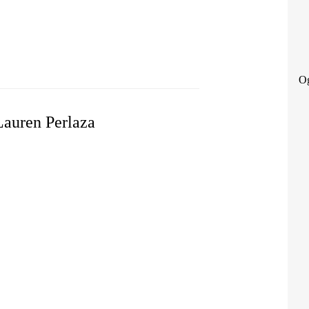
AT: LAUREN PERLAZA & AMERICA 250
Og
Lauren Perlaza
AT: LAUREN PERLAZA