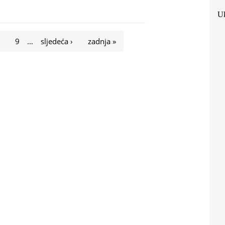
Uk
8
9
…
sljedeća ›
zadnja »