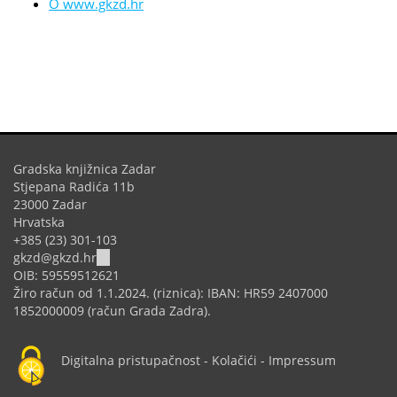
O www.gkzd.hr
Gradska knjižnica Zadar
Stjepana Radića 11b
23000 Zadar
Hrvatska
+385 (23) 301-103
(link
gkzd@gkzd.hr
sends
OIB: 59559512621
e-
Žiro račun od 1.1.2024. (riznica): IBAN: HR59 2407000
mail)
1852000009 (račun Grada Zadra).
Digitalna pristupačnost
-
Kolačići
-
Impressum