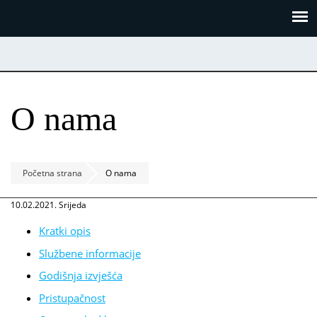
Skoči
Panel za upravljanje kolačićima
na
glavni
sadržaj
O nama
Početna strana
O nama
10.02.2021. Srijeda
Kratki opis
Službene informacije
Godišnja izvješća
Pristupačnost