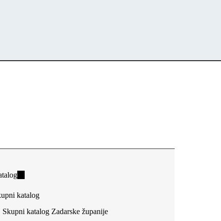
talog
(link
is
upni katalog
external)
Skupni katalog Zadarske županije