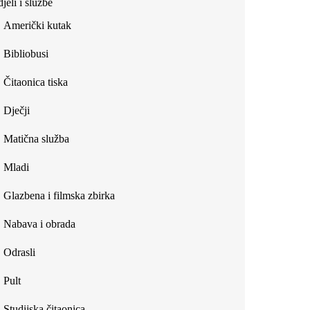
jeli i službe
external)
Američki kutak
Bibliobusi
Čitaonica tiska
Dječji
Matična služba
Mladi
Glazbena i filmska zbirka
Nabava i obrada
Odrasli
Pult
Studijska čitaonica