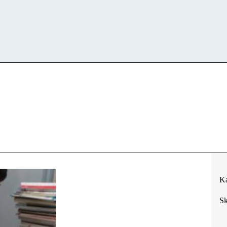
Ka
Sk