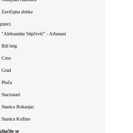
Zavičajna zbirka
ranci
"Aleksandar Stipčević" - Arbanasi
Bili brig
Crno
Grad
Ploča
Stacionari
Stanica Bokanjac
Stanica Kožino
ljučite se