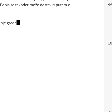
e-
i. Popis se također može dostaviti putem e-
anje građe
(link
is
external)
Di