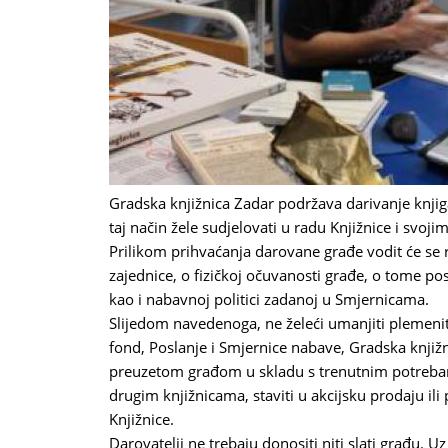
Gradska knjižnica Zadar podržava darivanje knjiga
taj način žele sudjelovati u radu Knjižnice i svoj
Prilikom prihvaćanja darovane građe vodit će se
zajednice, o fizičkoj očuvanosti građe, o tome post
kao i nabavnoj politici zadanoj u
Smjernicama.
Slijedom navedenoga, ne želeći umanjiti plemenito
fond, Poslanje i Smjernice nabave, Gradska knjiž
preuzetom građom u skladu s trenutnim potrebama:
drugim knjižnicama, staviti u akcijsku prodaju ili 
Knjižnice.
Darovatelji ne trebaju donositi niti slati građu