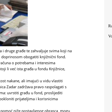
Ra
Vo
 i druge građe te zahvaljuje svima koji na
im doprinosom obogatiti knjižnični fond.
 računa o potrebama i interesima
oji li već ista građa u fondu Knjižnice,
st nakane, ali imajući u vidu vlastiti
nica Zadar zadržava pravo raspolagati s
 uvrstiti građu u fond, proslijediti
pokloniti prijateljima i korisnicima
. Uz pomoć niže postavljenog obrasca mogu