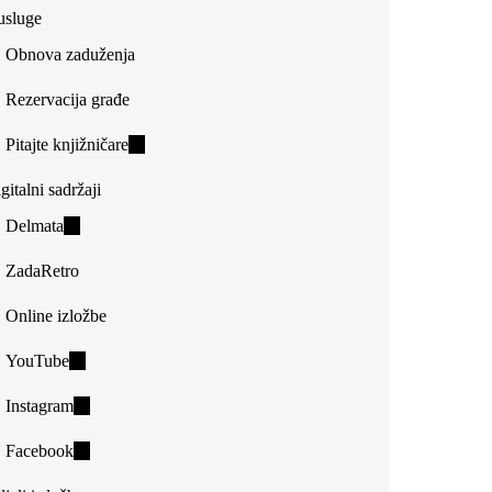
usluge
Obnova zaduženja
Rezervacija građe
Pitajte knjižničare
(link
is
gitalni sadržaji
external)
Delmata
(link
is
ZadaRetro
external)
Online izložbe
YouTube
(link
is
Instagram
(link
external)
is
Facebook
(link
external)
is