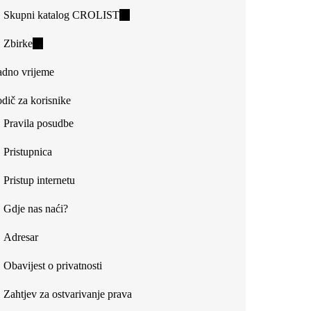
Skupni katalog CROLIST
(link
is
Zbirke
(link
external)
is
dno vrijeme
external)
dič za korisnike
Pravila posudbe
Pristupnica
Pristup internetu
Gdje nas naći?
Adresar
Obavijest o privatnosti
Zahtjev za ostvarivanje prava