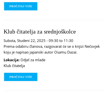
PROČITAJ VIŠE
O STEM RADIONICA: GENERATOR - 3D PRINTER
Klub čitatelja za srednjoškolce
Subota, Studeni 22, 2025 -
09:30
to
11:30
Prema odabiru članova, razgovarat će se o knjizi Nečovjek
koju je napisao japanski autor Osamu Dazai.
Lokacija:
Odjel za mlade
Klub čitatelja
PROČITAJ VIŠE
O KLUB ČITATELJA ZA SREDNJOŠKOLCE