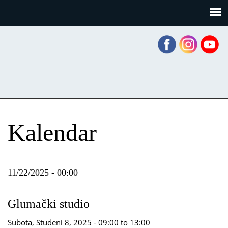
Skoči
Panel za upravljanje kolačićima
na
glavni
sadržaj
Kalendar
11/22/2025 - 00:00
Glumački studio
Subota, Studeni 8, 2025 -
09:00
to
13:00