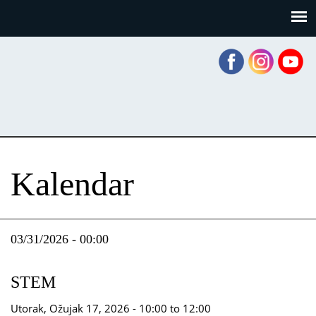
Skoči
Panel za upravljanje kolačićima
na
glavni
sadržaj
Kalendar
03/31/2026 - 00:00
STEM
Utorak, Ožujak 17, 2026 -
10:00
to
12:00