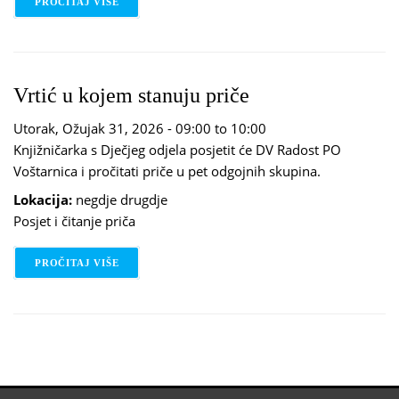
PROČITAJ VIŠE
O POTRAGA ZA USKRŠNJIM JAJIMA U KNJIŽNICI
Vrtić u kojem stanuju priče
Utorak, Ožujak 31, 2026 -
09:00
to
10:00
Knjižničarka s Dječjeg odjela posjetit će DV Radost PO
Voštarnica i pročitati priče u pet odgojnih skupina.
Lokacija:
negdje drugdje
Posjet i čitanje priča
PROČITAJ VIŠE
O VRTIĆ U KOJEM STANUJU PRIČE