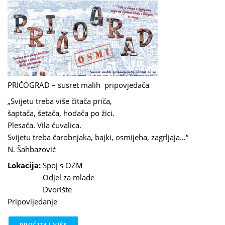
PRIČOGRAD – susret malih pripovjedača
„Svijetu treba više čitača priča,
šaptača, šetača, hodača po žici.
Plesača. Vila čuvalica.
Svijetu treba čarobnjaka, bajki, osmijeha, zagrljaja…“
N. Šahbazović
Lokacija:
Spoj s OZM
Odjel za mlade
Dvorište
Pripovijedanje