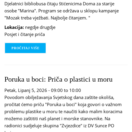
Djelatnici bibliobusa čitaju štićenicima Doma za starije
osobe "Marina". Program se održava u sklopu kampanje
"Mozak treba vježbati. Najbolje čitanjem. "
Lokacija:
negdje drugdje
Posjet i čitanje priča
PROČITAJ VIŠE
O 65+ RAZLOGA DA TI ČITAM
Poruka u boci: Priča o plastici u moru
Petak, Lipanj 5, 2026 -
09:00
to
10:00
Povodom obilježavanja Svjetskog dana zaštite okoliša,
pročitat ćemo priču "Poruka u boci" koja govori o važnom
problemu plastike u moru te naučiti kako malim koracima
možemo zaštititi naš planet i morske stanovnike. Na
radionici sudjeluje skupina "Zvjezdice" iz DV Sunce PO