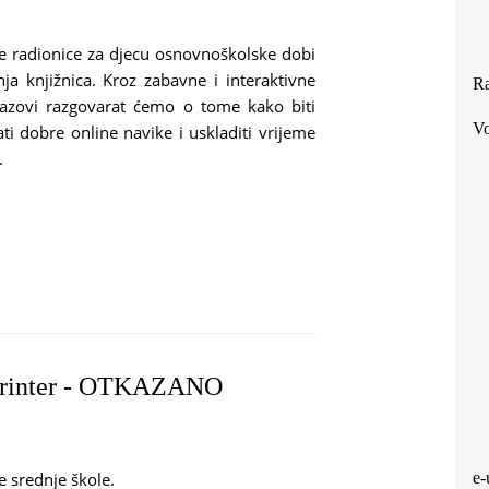
tne radionice za djecu osnovnoškolske dobi
ja knjižnica. Kroz zabavne i interaktivne
Ra
 izazovi razgovarat ćemo o tome kako biti
Vo
ti dobre online navike i uskladiti vrijeme
.
 – LJETNE RADIONICE ZA DJECU
 printer - OTKAZANO
e srednje škole.
e-