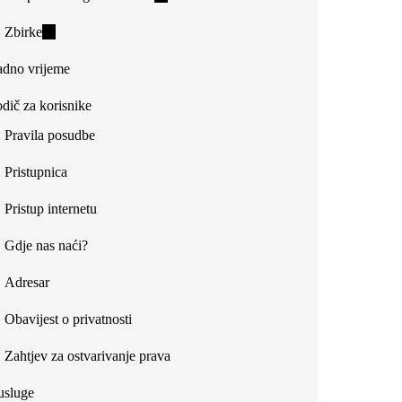
is
Zbirke
(link
external)
is
dno vrijeme
external)
dič za korisnike
Pravila posudbe
Pristupnica
Pristup internetu
Gdje nas naći?
Adresar
Obavijest o privatnosti
Zahtjev za ostvarivanje prava
usluge