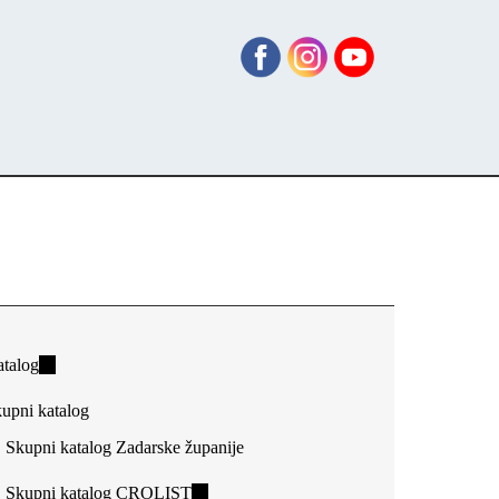
talog
(link
is
upni katalog
external)
Skupni katalog Zadarske županije
Skupni katalog CROLIST
(link