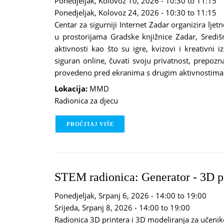
Ponedjeljak, Kolovoz 10, 2026 -
10:30
to
11:15
Ponedjeljak, Kolovoz 24, 2026 -
10:30
to
11:15
Centar za sigurniji Internet Zadar organizira lje
u prostorijama Gradske knjižnice Zadar, Središn
aktivnosti kao što su igre, kvizovi i kreativni
siguran online, čuvati svoju privatnost, prepozna
provedeno pred ekranima s drugim aktivnostima
Lokacija:
MMD
Radionica za djecu
PROČITAJ VIŠE
O CENTAR ZA SIGURNIJI INTERNET
STEM radionica: Generator - 3D
Ponedjeljak, Srpanj 6, 2026 -
14:00
to
19:00
Srijeda, Srpanj 8, 2026 -
14:00
to
19:00
Radionica 3D printera i 3D modeliranja za učenik