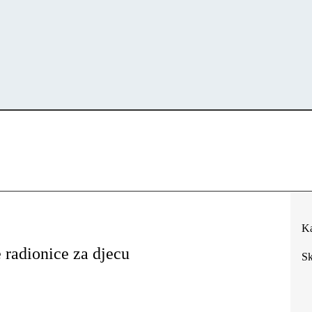
Ka
e radionice za djecu
Sk