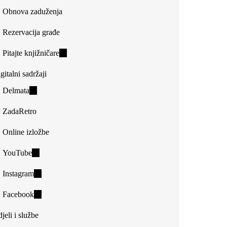
Obnova zaduženja
Rezervacija građe
Pitajte knjižničare
(link
is
gitalni sadržaji
external)
Delmata
(link
is
ZadaRetro
external)
Online izložbe
YouTube
(link
is
Instagram
(link
external)
is
Facebook
(link
external)
is
jeli i službe
external)