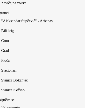
Zavičajna zbirka
ranci
"Aleksandar Stipčević" - Arbanasi
Bili brig
Crno
Grad
Ploča
Stacionari
Stanica Bokanjac
Stanica Kožino
ljučite se
Volontiranje