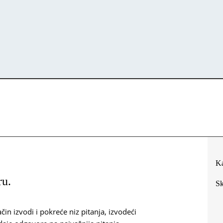
Ka
ru.
Sk
čin izvodi i pokreće niz pitanja, izvodeći