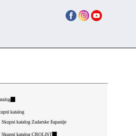
talog
(link
is
upni katalog
external)
Skupni katalog Zadarske županije
Skupni katalog CROLIST
(link