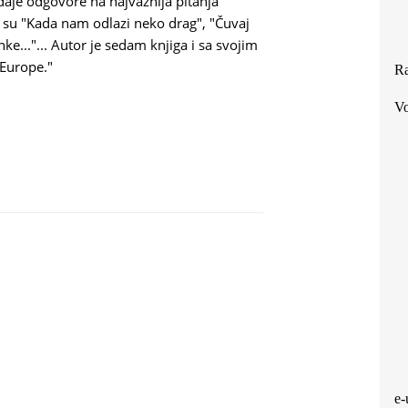
 daje odgovore na najvažnija pitanja
 su "Kada nam odlazi neko drag", "Čuvaj
nke..."... Autor je sedam knjiga i sa svojim
 Europe."
Ra
Vo
 ZADRU.
e-