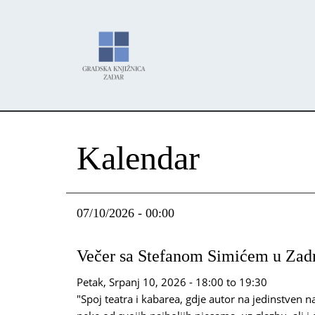
Skoči
Panel za upravljanje kolačićima
na
glavni
sadržaj
Kalendar
07/10/2026 - 00:00
Večer sa Stefanom Simićem u Zad
Petak, Srpanj 10, 2026 -
18:00
to
19:30
"Spoj teatra i kabarea, gdje autor na jedinstven na