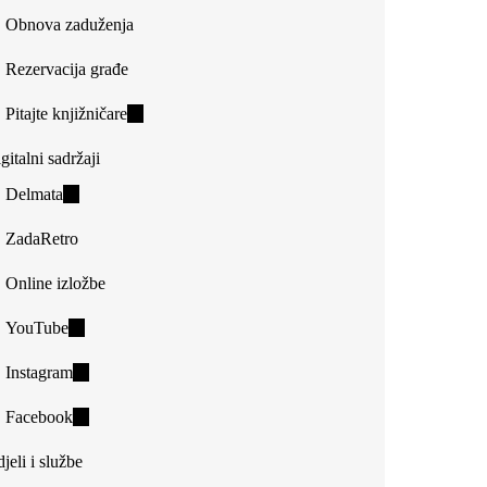
Obnova zaduženja
Rezervacija građe
Pitajte knjižničare
(link
is
gitalni sadržaji
external)
Delmata
(link
is
ZadaRetro
external)
Online izložbe
YouTube
(link
is
Instagram
(link
external)
is
Facebook
(link
external)
is
jeli i službe
external)