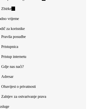
is
Zbirke
(link
external)
is
dno vrijeme
external)
dič za korisnike
Pravila posudbe
Pristupnica
Pristup internetu
Gdje nas naći?
Adresar
Obavijest o privatnosti
Zahtjev za ostvarivanje prava
usluge