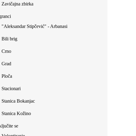
Zavičajna zbirka
ranci
"Aleksandar Stipčević" - Arbanasi
Bili brig
Crno
Grad
Ploča
Stacionari
Stanica Bokanjac
Stanica Kožino
ljučite se
Volontiranje