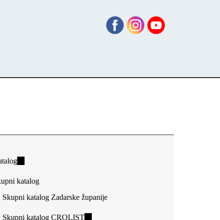
talog
(link
is
upni katalog
external)
Skupni katalog Zadarske županije
Skupni katalog CROLIST
(link