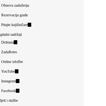
Obnova zaduženja
Rezervacija građe
Pitajte knjižničare
(link
is
gitalni sadržaji
external)
Delmata
(link
is
ZadaRetro
external)
Online izložbe
YouTube
(link
is
Instagram
(link
external)
is
Facebook
(link
external)
is
jeli i službe
external)