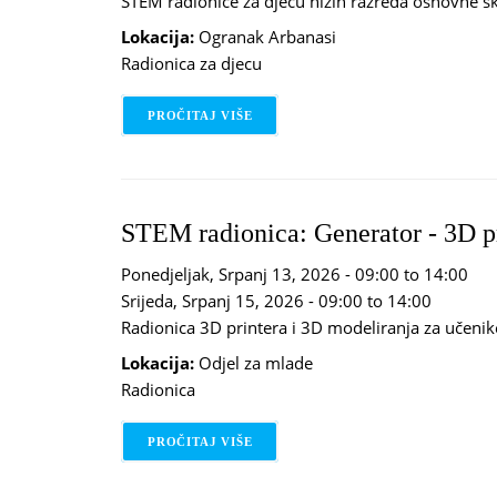
STEM radionice za djecu nižih razreda osnovne šk
Lokacija:
Ogranak Arbanasi
Radionica za djecu
PROČITAJ VIŠE
O MALI KEMIČARI
STEM radionica: Generator - 3D
Ponedjeljak, Srpanj 13, 2026 -
09:00
to
14:00
Srijeda, Srpanj 15, 2026 -
09:00
to
14:00
Radionica 3D printera i 3D modeliranja za učenik
Lokacija:
Odjel za mlade
Radionica
PROČITAJ VIŠE
O STEM RADIONICA: GENERATOR -