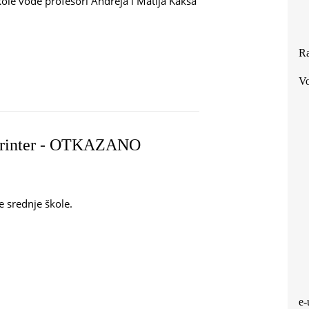
ole vode profesori Andreja i Matija Kakša
Ra
Vo
 printer - OTKAZANO
e srednje škole.
 3D PRINTER - OTKAZANO
e-