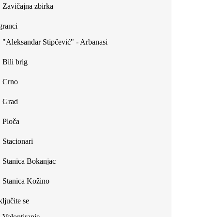
Zavičajna zbirka
ranci
"Aleksandar Stipčević" - Arbanasi
Bili brig
Crno
Grad
Ploča
Stacionari
Stanica Bokanjac
Stanica Kožino
ljučite se
Volontiranje