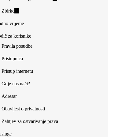
is
Zbirke
(link
external)
is
dno vrijeme
external)
dič za korisnike
Pravila posudbe
Pristupnica
Pristup internetu
Gdje nas naći?
Adresar
Obavijest o privatnosti
Zahtjev za ostvarivanje prava
usluge