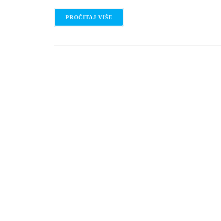
PROČITAJ VIŠE
O DOBRO JUTRO UZ PRIČU