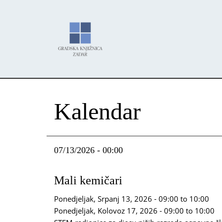
Skoči
Panel za upravljanje kolačićima
na
glavni
sadržaj
Kalendar
07/13/2026 - 00:00
Mali kemičari
Ponedjeljak, Srpanj 13, 2026 -
09:00
to
10:00
Ponedjeljak, Kolovoz 17, 2026 -
09:00
to
10:00