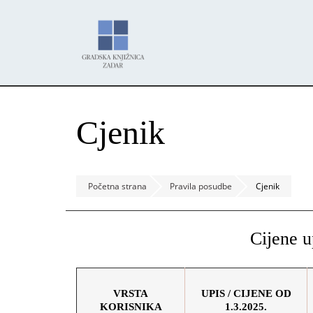
Skoči
Panel za upravljanje kolačićima
na
glavni
sadržaj
Cjenik
Početna strana
Pravila posudbe
Cjenik
Cijene u
VRSTA
UPIS / CIJENE OD
KORISNIKA
1.3.2025.