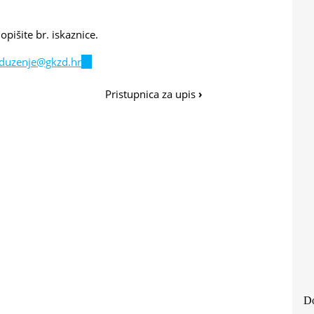
opišite br. iskaznice.
duzenje@gkzd.hr
(link
sends
Pristupnica za upis
›
e-
mail)
Do