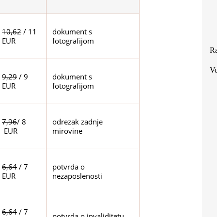
10,62
/ 11
dokument s
EUR
fotografijom
Ra
Vo
9,29
/ 9
dokument s
EUR
fotografijom
7,96
/ 8
odrezak zadnje
EUR
mirovine
6,64
/ 7
potvrda o
EUR
nezaposlenosti
6,64
/ 7
potvrda o invaliditetu