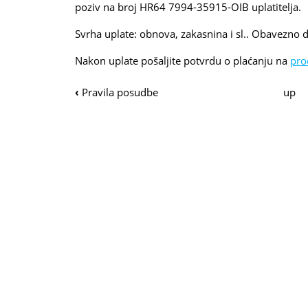
poziv na broj HR64 7994-35915-OIB uplatitelja.
Svrha uplate: obnova, zakasnina i sl.. Obavezno d
Nakon uplate pošaljite potvrdu o plaćanju na
pro
‹
Pravila posudbe
up
Navigacija
po
knjizi