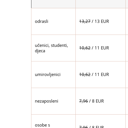
odrasli
13,27
/ 13 EUR
učenici, studenti,
10,62
/ 11 EUR
djeca
umirovljenici
10,62
/ 11 EUR
nezaposleni
7,96
/ 8 EUR
osobe s
7,96
/ 8 EUR