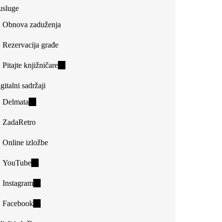
usluge
Obnova zaduženja
Rezervacija građe
Pitajte knjižničare
(link
is
gitalni sadržaji
external)
Delmata
(link
is
ZadaRetro
external)
Online izložbe
YouTube
(link
is
Instagram
(link
external)
is
Facebook
(link
external)
is