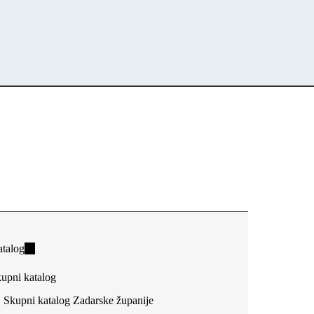
talog
(link
is
upni katalog
external)
Skupni katalog Zadarske županije