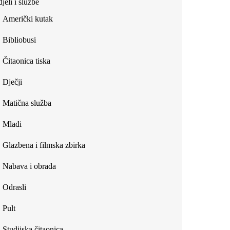
jeli i službe
external)
Američki kutak
Bibliobusi
Čitaonica tiska
Dječji
Matična služba
Mladi
Glazbena i filmska zbirka
Nabava i obrada
Odrasli
Pult
Studijska čitaonica