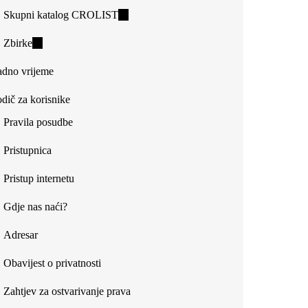
Skupni katalog CROLIST
(link
is
Zbirke
(link
external)
is
dno vrijeme
external)
dič za korisnike
Pravila posudbe
Pristupnica
Pristup internetu
Gdje nas naći?
Adresar
Obavijest o privatnosti
Zahtjev za ostvarivanje prava