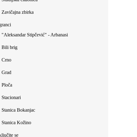
Zavičajna zbirka
ranci
"Aleksandar Stipčević" - Arbanasi
Bili brig
Crno
Grad
Ploča
Stacionari
Stanica Bokanjac
Stanica Kožino
ljučite se