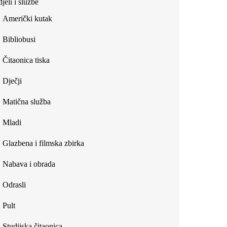
jeli i službe
external)
Američki kutak
Bibliobusi
Čitaonica tiska
Dječji
Matična služba
Mladi
Glazbena i filmska zbirka
Nabava i obrada
Odrasli
Pult
Studijska čitaonica