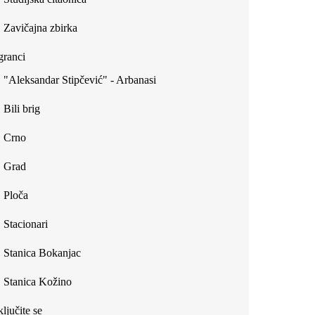
Zavičajna zbirka
ranci
"Aleksandar Stipčević" - Arbanasi
Bili brig
Crno
Grad
Ploča
Stacionari
Stanica Bokanjac
Stanica Kožino
ljučite se