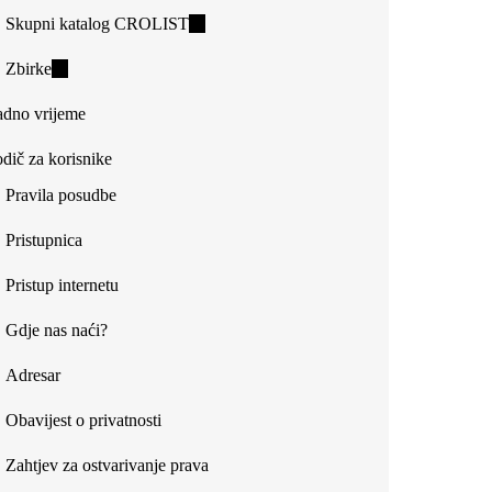
Skupni katalog CROLIST
(link
is
Zbirke
(link
external)
is
dno vrijeme
external)
dič za korisnike
Pravila posudbe
Pristupnica
Pristup internetu
Gdje nas naći?
Adresar
Obavijest o privatnosti
Zahtjev za ostvarivanje prava