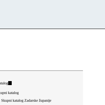
talog
(link
is
upni katalog
external)
Skupni katalog Zadarske županije