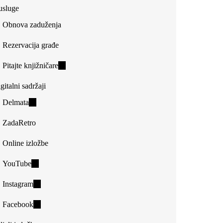
usluge
Obnova zaduženja
Rezervacija građe
Pitajte knjižničare
(link
is
gitalni sadržaji
external)
Delmata
(link
is
ZadaRetro
external)
Online izložbe
YouTube
(link
is
Instagram
(link
external)
is
Facebook
(link
external)
is