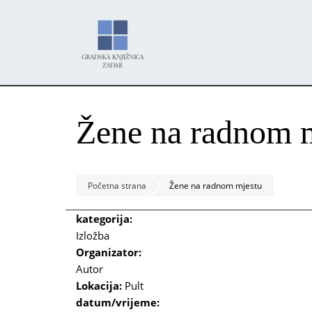
Skoči
Panel za upravljanje kolačićima
na
glavni
sadržaj
Žene na radnom 
Početna strana
Žene na radnom mjestu
kategorija:
Izložba
Organizator:
Autor
Lokacija:
Pult
datum/vrijeme: