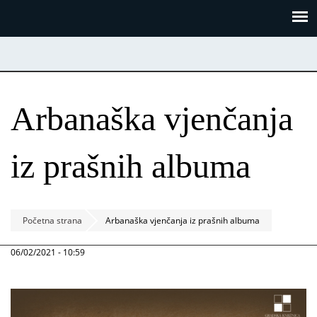
Skoči
Panel za upravljanje kolačićima
na
glavni
sadržaj
Arbanaška vjenčanja
iz prašnih albuma
Početna strana
Arbanaška vjenčanja iz prašnih albuma
06/02/2021 - 10:59