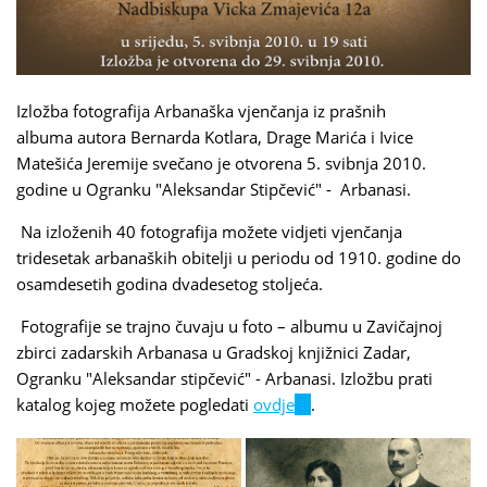
Izložba fotografija Arbanaška vjenčanja iz prašnih
albuma autora Bernarda Kotlara, Drage Marića i Ivice
Matešića Jeremije svečano je otvorena 5. svibnja 2010.
godine u Ogranku "Aleksandar Stipčević" - Arbanasi.
Na izloženih 40 fotografija možete vidjeti vjenčanja
tridesetak arbanaških obitelji u periodu od 1910. godine do
osamdesetih godina dvadesetog stoljeća.
Fotografije se trajno čuvaju u foto – albumu u Zavičajnoj
zbirci zadarskih Arbanasa u Gradskoj knjižnici Zadar,
Ogranku "Aleksandar stipčević" - Arbanasi. Izložbu prati
katalog kojeg možete pogledati
ovdje
(link
.
is
external)