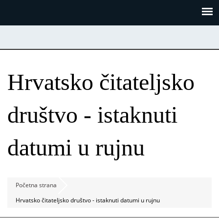
Skoči
Panel za upravljanje kolačićima
na
glavni
sadržaj
Hrvatsko čitateljsko
društvo - istaknuti
datumi u rujnu
Početna strana
Hrvatsko čitateljsko društvo - istaknuti datumi u rujnu