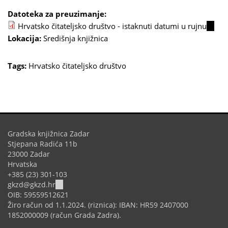
Datoteka za preuzimanje:
Hrvatsko čitateljsko društvo - istaknuti datumi u rujnu
(link
Lokacija:
Središnja knjižnica
is
extern
Tags:
Hrvatsko čitateljsko društvo
Gradska knjižnica Zadar
Stjepana Radića 11b
23000 Zadar
Hrvatska
+385 (23) 301-103
(link
gkzd@gkzd.hr
sends
OIB: 59559512621
e-
Žiro račun od 1.1.2024. (riznica): IBAN: HR59 2407000
mail)
1852000009 (račun Grada Zadra).