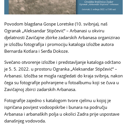
Povodom blagdana Gospe Loretske (10. svibnja), naš
Ogranak „Aleksandar Stipčević“ – Arbanasi u okviru
djelatnosti Zavičajne zbirke zadarskih Arbanasa organizirao
je izložbu fotografija i promociju kataloga izložbe autora
Bernarda Kotlara i Serđa Dokoze.
Svečano otvorenje izložbe i predstavljanje kataloga održano
je 5. 5. 2022. u prostoru Ogranka „Aleksandar Stipčević“ –
Arbanasi. Izložba se mogla razgledati do kraja svibnja, nakon
čega su fotografije pohranjene u fotoalbumu koji se čuva u
Zavičajnoj zbirci zadarskih Arbanasa.
Fotografije zajedno s katalogom tvore cjelinu u kojoj je
ispričana povijest vodoopskrbe i bunara na području
Arbanasa i arbanaških polja u okolici Zadra prije uspostave
današnjeg vodovoda.