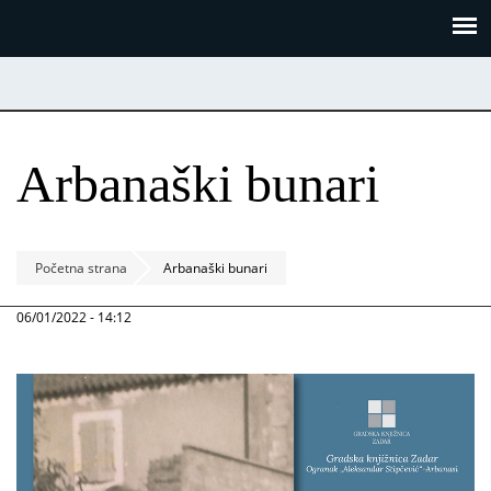
Skoči
Panel za upravljanje kolačićima
na
glavni
sadržaj
Arbanaški bunari
Početna strana
Arbanaški bunari
06/01/2022 - 14:12