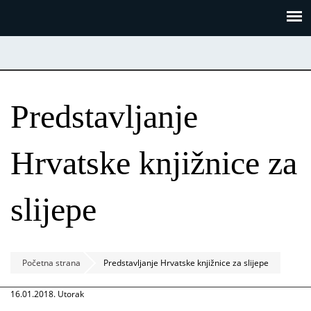
Skoči
Panel za upravljanje kolačićima
na
glavni
sadržaj
Predstavljanje
Hrvatske knjižnice za
slijepe
Početna strana
Predstavljanje Hrvatske knjižnice za slijepe
16.01.2018. Utorak