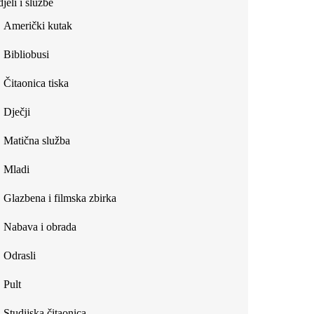
jeli i službe
external)
Američki kutak
Bibliobusi
Čitaonica tiska
Dječji
Matična služba
Mladi
Glazbena i filmska zbirka
Nabava i obrada
Odrasli
Pult
Studijska čitaonica