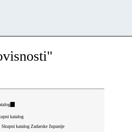
ovisnosti"
talog
(link
is
upni katalog
external)
Skupni katalog Zadarske županije