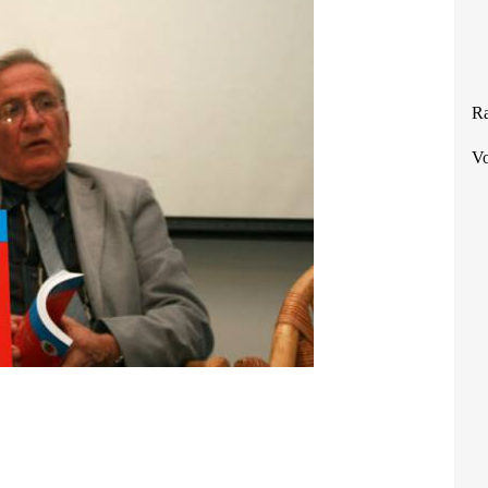
Ra
Vo