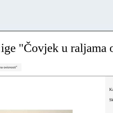
jige "Čovjek u raljama 
ma ovisnosti"
Ka
Sk