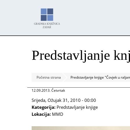
Skoči
Panel za upravljanje kolačićima
na
glavni
sadržaj
Predstavljanje kn
Početna strana
Predstavljanje knjige "Čovjek u ralja
12.09.2013. Četvrtak
Srijeda, Ožujak 31, 2010 - 00:00
Kategorija:
Predstavljanje knjige
Lokacija:
MMD