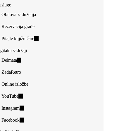
usluge
Obnova zaduženja
Rezervacija građe
Pitajte knjižničare
(link
is
gitalni sadržaji
external)
Delmata
(link
is
ZadaRetro
external)
Online izložbe
YouTube
(link
is
Instagram
(link
external)
is
Facebook
(link
external)
is