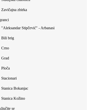
Zavičajna zbirka
ranci
"Aleksandar Stipčević" - Arbanasi
Bili brig
Crno
Grad
Ploča
Stacionari
Stanica Bokanjac
Stanica Kožino
ljučite se