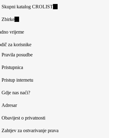
Skupni katalog CROLIST
(link
is
Zbirke
(link
external)
is
dno vrijeme
external)
dič za korisnike
Pravila posudbe
Pristupnica
Pristup internetu
Gdje nas naći?
Adresar
Obavijest o privatnosti
Zahtjev za ostvarivanje prava