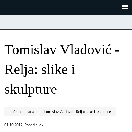
Skoči
Panel za upravljanje kolačićima
na
glavni
sadržaj
Tomislav Vladović -
Relja: slike i
skulpture
Početna strana
Tomislav Vladović - Relja: slike i skulpture
01.10.2012. Ponedjeljak