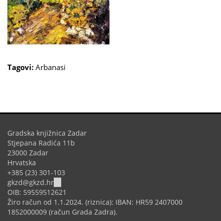
Tagovi:
Arbanasi
Gradska knjižnica Zadar
Stjepana Radića 11b
23000 Zadar
Hrvatska
+385 (23) 301-103
(link
gkzd@gkzd.hr
sends
OIB: 59559512621
e-
Žiro račun od 1.1.2024. (riznica): IBAN: HR59 2407000
mail)
1852000009 (račun Grada Zadra).