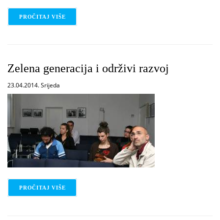
PROČITAJ VIŠE
O ŽIVJETI U SURADNJI S PRIRODOM - U PLODNOS
Zelena generacija i održivi razvoj
23.04.2014. Srijeda
PROČITAJ VIŠE
O ZELENA GENERACIJA I ODRŽIVI RAZVOJ