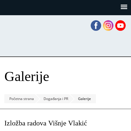
Skoči
Panel za upravljanje kolačićima
na
glavni
sadržaj
Galerije
Početna strana
Događanja i PR
Galerije
Izložba radova Višnje Vlakić