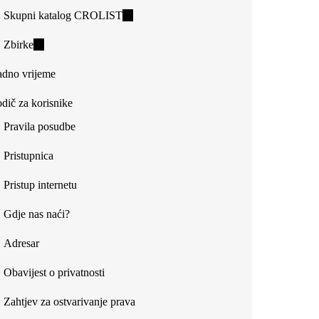
Skupni katalog CROLIST
(link
is
Zbirke
(link
external)
is
dno vrijeme
external)
dič za korisnike
Pravila posudbe
Pristupnica
Pristup internetu
Gdje nas naći?
Adresar
Obavijest o privatnosti
Zahtjev za ostvarivanje prava