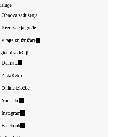
usluge
Obnova zaduženja
Rezervacija građe
Pitajte knjižničare
(link
is
gitalni sadržaji
external)
Delmata
(link
is
ZadaRetro
external)
Online izložbe
YouTube
(link
is
Instagram
(link
external)
is
Facebook
(link
external)
is