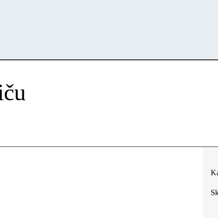
iču
Ka
Sk