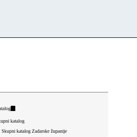
talog
(link
is
upni katalog
external)
Skupni katalog Zadarske županije