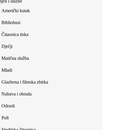
jeli i službe
external)
Američki kutak
Bibliobusi
Čitaonica tiska
Dječji
Matična služba
Mladi
Glazbena i filmska zbirka
Nabava i obrada
Odrasli
Pult
Studijska čitaonica