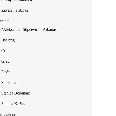
Zavičajna zbirka
ranci
"Aleksandar Stipčević" - Arbanasi
Bili brig
Crno
Grad
Ploča
Stacionari
Stanica Bokanjac
Stanica Kožino
ljučite se