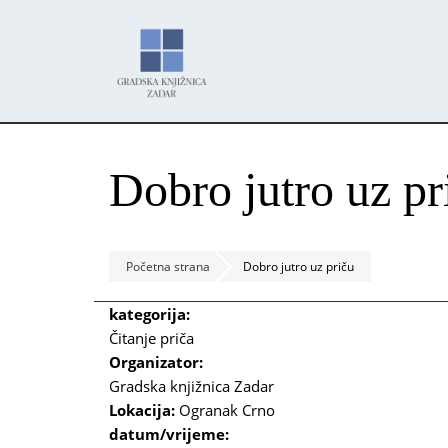
Skoči
Panel za upravljanje kolačićima
na
glavni
sadržaj
Dobro jutro uz pr
Početna strana
Dobro jutro uz priču
kategorija:
Čitanje priča
Organizator:
Gradska knjižnica Zadar
Lokacija:
Ogranak Crno
datum/vrijeme: