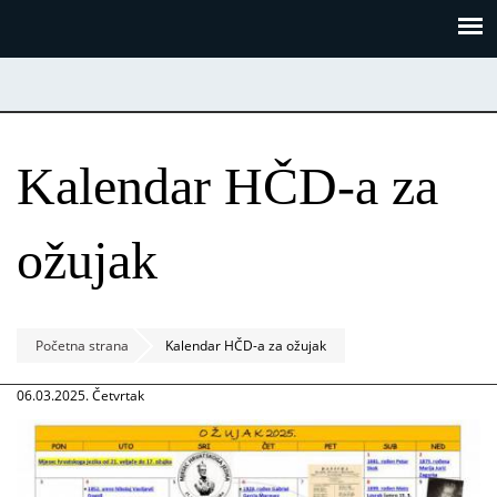
Skoči
Panel za upravljanje kolačićima
na
glavni
sadržaj
Kalendar HČD-a za
ožujak
Početna strana
Kalendar HČD-a za ožujak
06.03.2025. Četvrtak