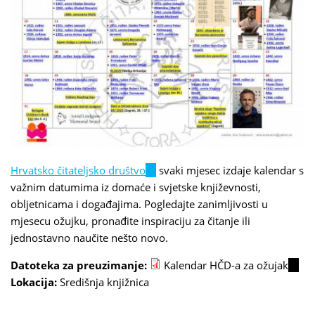
Hrvatsko čitateljsko društvo
(link
svaki mjesec izdaje kalendar s
važnim datumima iz domaće i svjetske književnosti,
is
obljetnicama i događajima. Pogledajte zanimljivosti u
external)
mjesecu ožujku, pronađite inspiraciju za čitanje ili
jednostavno naučite nešto novo.
Datoteka za preuzimanje:
Kalendar HČD-a za ožujak
(link
Lokacija:
Središnja knjižnica
is
exter