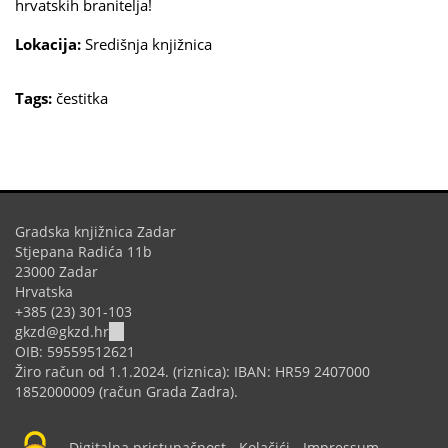
hrvatskih branitelja!
Lokacija:
Središnja knjižnica
Tags:
čestitka
Gradska knjižnica Zadar
Stjepana Radića 11b
23000 Zadar
Hrvatska
+385 (23) 301-103
(link
gkzd@gkzd.hr
sends
OIB: 59559512621
e-
Žiro račun od 1.1.2024. (riznica): IBAN: HR59 2407000
mail)
1852000009 (račun Grada Zadra).
Digitalna pristupačnost
-
Kolačići
-
Impressum