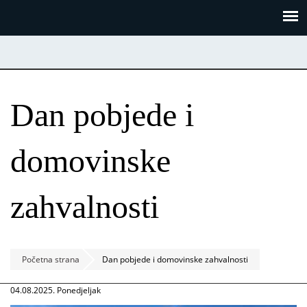
Skoči
Panel za upravljanje kolačićima
na
glavni
sadržaj
Dan pobjede i
domovinske
zahvalnosti
Početna strana
Dan pobjede i domovinske zahvalnosti
04.08.2025. Ponedjeljak