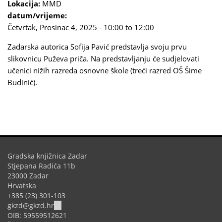
Lokacija:
MMD
datum/vrijeme:
Četvrtak, Prosinac 4, 2025 -
10:00
to
12:00
Zadarska autorica Sofija Pavić predstavlja svoju prvu
slikovnicu Puževa priča. Na predstavljanju će sudjelovati
učenici nižih razreda osnovne škole (
treći razred OŠ Šime
Budinić)
.
Gradska knjižnica Zadar
Stjepana Radića 11b
23000 Zadar
Hrvatska
+385 (23) 301-103
(link
gkzd@gkzd.hr
sends
OIB: 59559512621