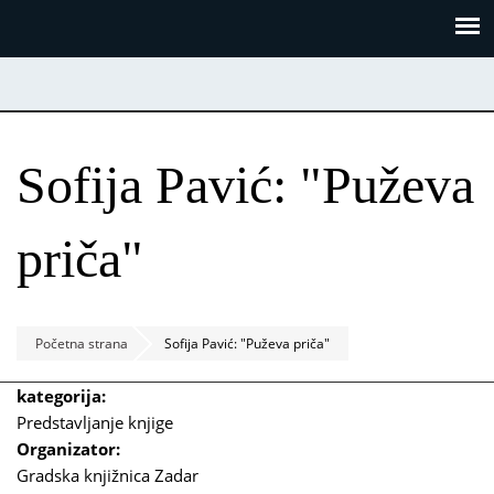
Skoči
Panel za upravljanje kolačićima
na
glavni
sadržaj
Sofija Pavić: "Puževa
priča"
Početna strana
Sofija Pavić: "Puževa priča"
kategorija:
Predstavljanje knjige
Organizator:
Gradska knjižnica Zadar