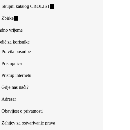
Skupni katalog CROLIST
(link
is
Zbirke
(link
external)
is
dno vrijeme
external)
dič za korisnike
Pravila posudbe
Pristupnica
Pristup internetu
Gdje nas naći?
Adresar
Obavijest o privatnosti
Zahtjev za ostvarivanje prava