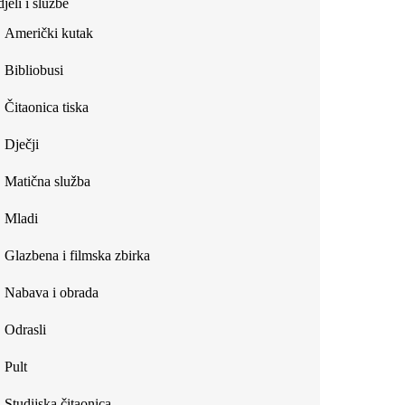
jeli i službe
external)
Američki kutak
Bibliobusi
Čitaonica tiska
Dječji
Matična služba
Mladi
Glazbena i filmska zbirka
Nabava i obrada
Odrasli
Pult
Studijska čitaonica