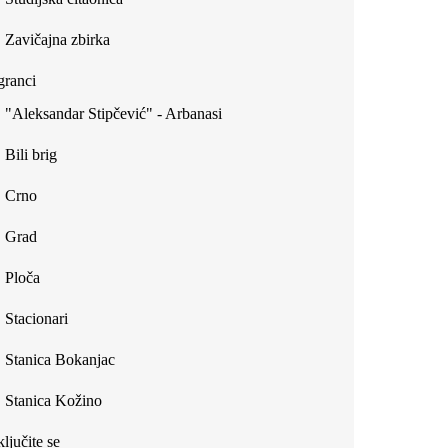
Zavičajna zbirka
ranci
"Aleksandar Stipčević" - Arbanasi
Bili brig
Crno
Grad
Ploča
Stacionari
Stanica Bokanjac
Stanica Kožino
ljučite se