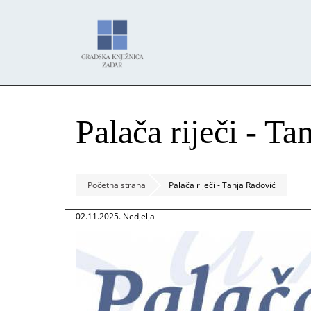
Skoči
Panel za upravljanje kolačićima
na
glavni
sadržaj
Palača riječi - T
Početna strana
Palača riječi - Tanja Radović
02.11.2025. Nedjelja