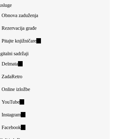
usluge
Obnova zaduženja
Rezervacija građe
Pitajte knjižničare
(link
is
gitalni sadržaji
external)
Delmata
(link
is
ZadaRetro
external)
Online izložbe
YouTube
(link
is
Instagram
(link
external)
is
Facebook
(link
external)
is