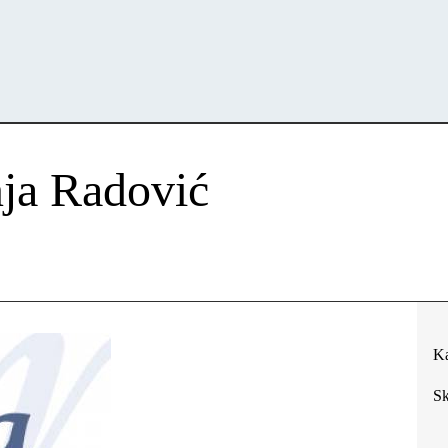
anja Radović
Ka
Sk