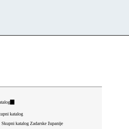
talog
(link
is
upni katalog
external)
Skupni katalog Zadarske županije