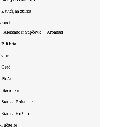
Zavičajna zbirka
ranci
"Aleksandar Stipčević" - Arbanasi
Bili brig
Crno
Grad
Ploča
Stacionari
Stanica Bokanjac
Stanica Kožino
ljučite se