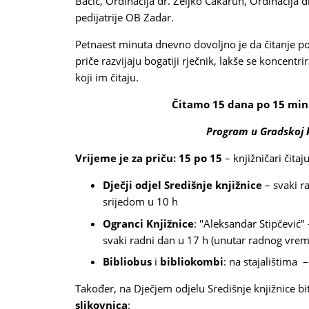
Bačić, Ordinacija dr. Željko Čakarun, Ordinacija d
pedijatrije OB Zadar.
Petnaest minuta dnevno dovoljno je da čitanje po
priče razvijaju bogatiji rječnik, lakše se koncentr
koji im čitaju.
Čitamo 15 dana po 15 minu
Program u Gradskoj k
Vrijeme je za priču: 15 po 15
– knjižničari čitaj
Dječji odjel Središnje knjižnice
– svaki r
srijedom u 10 h
Ogranci Knjižnice
: "Aleksandar Stipčević" 
svaki radni dan u 17 h (unutar radnog vre
Bibliobus
i
bibliokombi
: na stajalištima 
Također, na Dječjem odjelu Središnje knjižnice bit
slikovnica
: