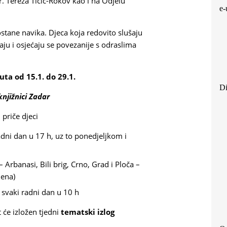
r. Tereza Tičić-Rokov kao i na Odjelu
e-
stane navika. Djeca koja redovito slušaju
iraju i osjećaju se povezanije s odraslima
ta od 15.1. do 29.1.
Di
njižnici Zadar
u priče djeci
adni dan u 17 h, uz to ponedjeljkom i
– Arbanasi, Bili brig, Crno, Grad i Ploča –
mena)
– svaki radni dan u 10 h
 će izložen tjedni
tematski izlog