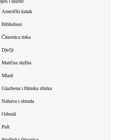
jeli i službe
external)
Američki kutak
Bibliobusi
Čitaonica tiska
Dječji
Matična služba
Mladi
Glazbena i filmska zbirka
Nabava i obrada
Odrasli
Pult
Studijska čitaonica