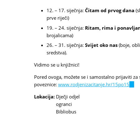
12. – 17. siječnja:
Čitam od prvog dana
(s
prve riječi)
19. – 24. siječnja:
Ritam, rima i ponavlja
brojalicama)
26. – 31. siječnja:
Svijet oko nas
(boje, obli
sredstva).
Vidimo se u knjižnici!
Pored ovoga, možete se i samostalno prijaviti za
poveznice:
www.rodjenizacitanje.hr/15po15
(link
is
Lokacija:
Dječji odjel
exter
ogranci
Bibliobus