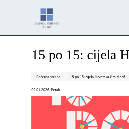
Skoči
Panel za upravljanje kolačićima
na
glavni
sadržaj
15 po 15: cijela H
Početna strana
15 po 15: cijela Hrvatska čita djeci!
09.01.2026. Petak