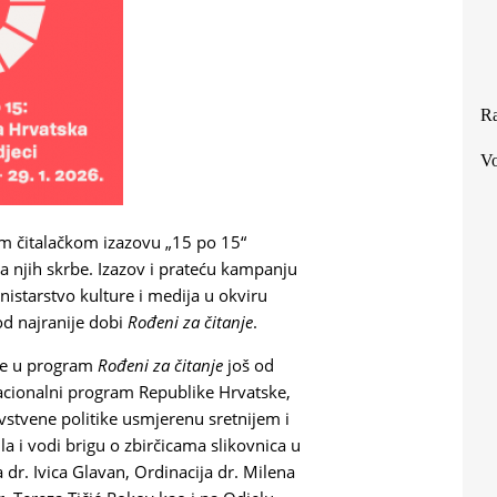
Ra
Vo
om čitalačkom izazovu „15 po 15“
a njih skrbe. Izazov i prateću kampanju
nistarstvo kulture i medija u okviru
od najranije dobi
Rođeni za čitanje
.
 je u program
Rođeni za čitanje
još od
nacionalni program Republike Hrvatske,
avstvene politike usmjerenu sretnijem i
a i vodi brigu o zbirčicama slikovnica u
 dr. Ivica Glavan, Ordinacija dr. Milena