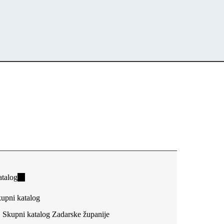
talog
(link
is
upni katalog
external)
Skupni katalog Zadarske županije