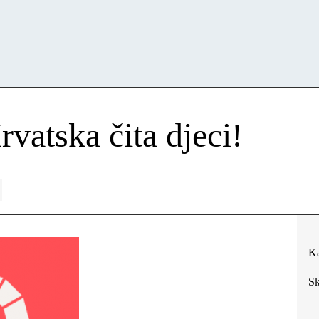
rvatska čita djeci!
Ka
Sk