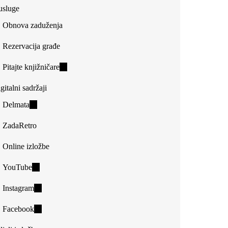
usluge
Obnova zaduženja
Rezervacija građe
Pitajte knjižničare
(link
is
gitalni sadržaji
external)
Delmata
(link
is
ZadaRetro
external)
Online izložbe
YouTube
(link
is
Instagram
(link
external)
is
Facebook
(link
external)
is