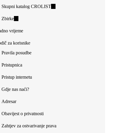
Skupni katalog CROLIST
(link
is
Zbirke
(link
external)
is
dno vrijeme
external)
dič za korisnike
Pravila posudbe
Pristupnica
Pristup internetu
Gdje nas naći?
Adresar
Obavijest o privatnosti
Zahtjev za ostvarivanje prava