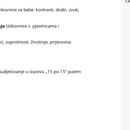
Od
likovnice za bebe: kontrasti, dodir, zvuk,
nje
(slikovnice s pjesmicama i
ci, suprotnosti, životinje, prijevozna
 sudjelovanje u izazovu „15 po 15“ putem
nal)