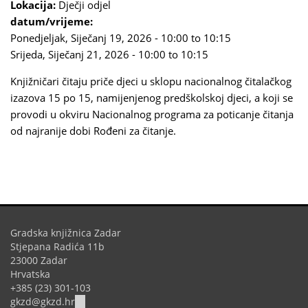
Lokacija:
Dječji odjel
datum/vrijeme:
Ponedjeljak, Siječanj 19, 2026 -
10:00
to
10:15
Srijeda, Siječanj 21, 2026 -
10:00
to
10:15
Knjižničari čitaju priče djeci u sklopu nacionalnog čitalačkog
izazova 15 po 15, namijenjenog predškolskoj djeci, a koji se
provodi u okviru Nacionalnog programa za poticanje čitanja
od najranije dobi Rođeni za čitanje.
Gradska knjižnica Zadar
Stjepana Radića 11b
23000 Zadar
Hrvatska
+385 (23) 301-103
(link
gkzd@gkzd.hr