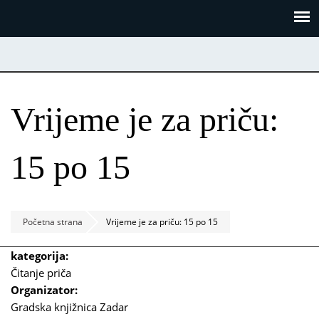
Skoči
Panel za upravljanje kolačićima
na
glavni
sadržaj
Vrijeme je za priču:
15 po 15
Početna strana
Vrijeme je za priču: 15 po 15
kategorija:
Čitanje priča
Organizator:
Gradska knjižnica Zadar