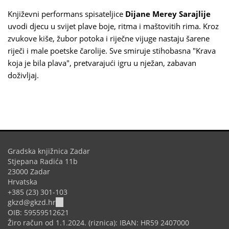
Književni performans spisateljice
Dijane Merey Sarajlije
uvodi djecu u svijet plave boje, ritma i maštovitih rima. Kroz
zvukove kiše, žubor potoka i riječne vijuge nastaju šarene
riječi i male poetske čarolije. Sve smiruje stihobasna "Krava
koja je bila plava", pretvarajući igru u nježan, zabavan
doživljaj.
Gradska knjižnica Zadar
Stjepana Radića 11b
23000 Zadar
Hrvatska
+385 (23) 301-103
(link
gkzd@gkzd.hr
sends
OIB: 59559512621
e-
Žiro račun od 1.1.2024. (riznica): IBAN: HR59 2407000
mail)