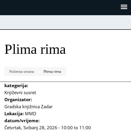
Skoči
Panel za upravljanje kolačićima
na
glavni
sadržaj
Plima rima
Početna strana
Plima rima
kategorija:
Književni susret
Organizator:
Gradska knjižnica Zadar
Lokacija:
MMD
datum/vrijeme:
Četvrtak, Svibanj 28, 2026 -
10:00
to
11:00