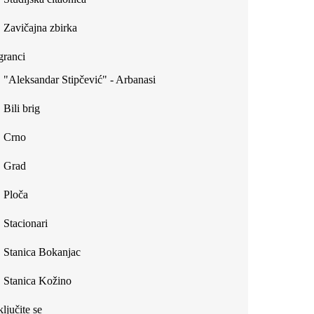
Zavičajna zbirka
ranci
"Aleksandar Stipčević" - Arbanasi
Bili brig
Crno
Grad
Ploča
Stacionari
Stanica Bokanjac
Stanica Kožino
ljučite se