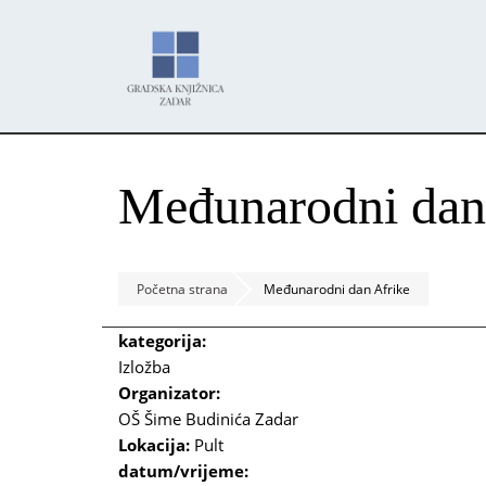
Skoči
Panel za upravljanje kolačićima
na
glavni
sadržaj
Međunarodni dan
Početna strana
Međunarodni dan Afrike
kategorija:
Izložba
Organizator:
OŠ Šime Budinića Zadar
Lokacija:
Pult
datum/vrijeme: