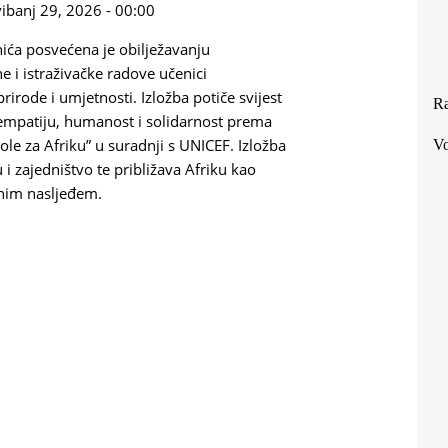
vibanj 29, 2026 - 00:00
ića posvećena je obilježavanju
 i istraživačke radove učenici
 prirode i umjetnosti.
Izložba potiče svijest
Ra
a empatiju, humanost i solidarnost prema
ole za Afriku” u suradnji s UNICEF. Izložba
Vo
i zajedništvo te približava Afriku kao
rnim nasljeđem.