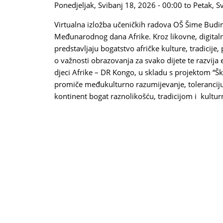
Ponedjeljak, Svibanj 18, 2026 - 00:00
to
Petak, S
Virtualna izložba učeničkih radova OŠ Šime Budin
Međunarodnog dana Afrike. Kroz likovne, digitalne
predstavljaju bogatstvo afričke kulture, tradicije,
o važnosti obrazovanja za svako dijete te razvij
djeci Afrike – DR Kongo, u skladu s projektom “Šk
promiče međukulturno razumijevanje, toleranciju 
kontinent bogat raznolikošću, tradicijom i kultu