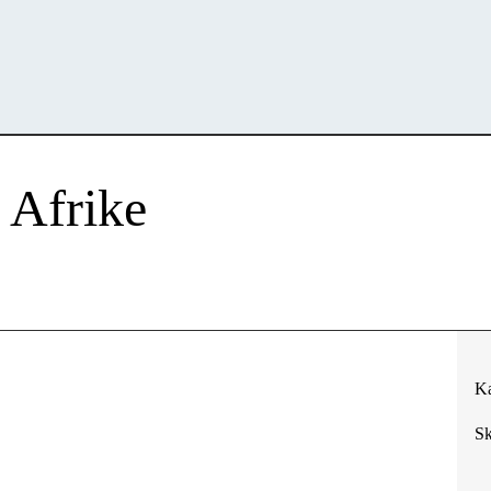
 Afrike
Ka
Sk