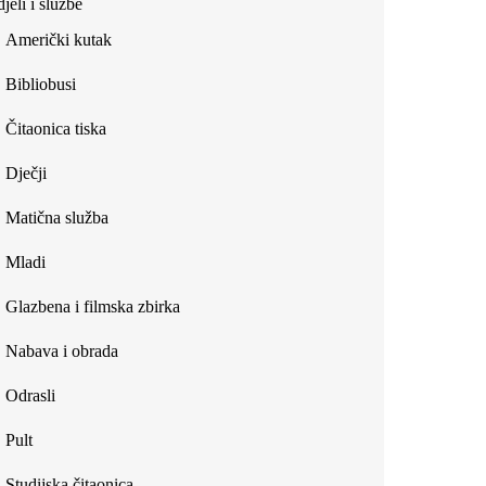
jeli i službe
external)
Američki kutak
Bibliobusi
Čitaonica tiska
Dječji
Matična služba
Mladi
Glazbena i filmska zbirka
Nabava i obrada
Odrasli
Pult
Studijska čitaonica