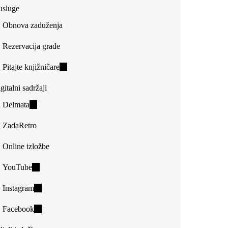
usluge
Obnova zaduženja
Rezervacija građe
Pitajte knjižničare
(link
is
gitalni sadržaji
external)
Delmata
(link
is
ZadaRetro
external)
Online izložbe
YouTube
(link
is
Instagram
(link
external)
is
Facebook
(link
external)
is