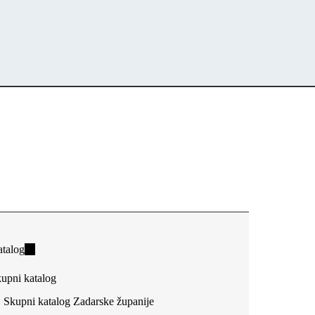
talog
(link
is
upni katalog
external)
Skupni katalog Zadarske županije