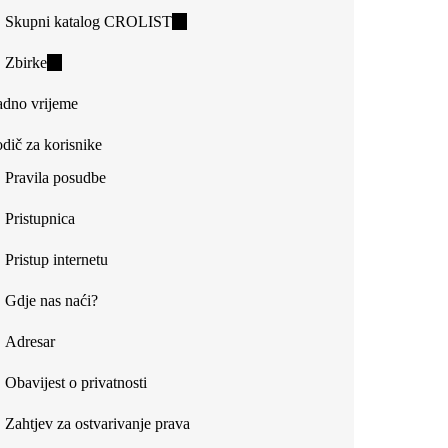
Skupni katalog CROLIST
(link
is
Zbirke
(link
external)
is
dno vrijeme
external)
dič za korisnike
Pravila posudbe
Pristupnica
Pristup internetu
Gdje nas naći?
Adresar
Obavijest o privatnosti
Zahtjev za ostvarivanje prava