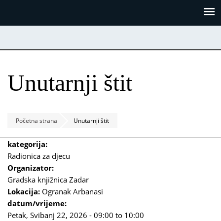
Skoči
Panel za upravljanje kolačićima
na
glavni
sadržaj
Unutarnji štit
Početna strana
Unutarnji štit
kategorija:
Radionica za djecu
Organizator:
Gradska knjižnica Zadar
Lokacija:
Ogranak Arbanasi
datum/vrijeme:
Petak, Svibanj 22, 2026 -
09:00
to
10:00