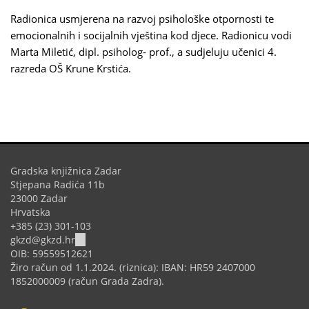
Radionica usmjerena na razvoj psihološke otpornosti te
emocionalnih i socijalnih vještina kod djece. Radionicu vodi
Marta Miletić, dipl. psiholog- prof., a sudjeluju učenici 4.
razreda OŠ Krune Krstića.
Gradska knjižnica Zadar
Stjepana Radića 11b
23000 Zadar
Hrvatska
+385 (23) 301-103
(link
gkzd@gkzd.hr
sends
OIB: 59559512621
e-
Žiro račun od 1.1.2024. (riznica): IBAN: HR59 2407000
mail)
1852000009 (račun Grada Zadra).