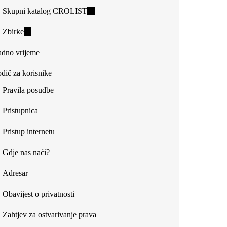
Skupni katalog CROLIST
(link
is
Zbirke
(link
external)
is
dno vrijeme
external)
dič za korisnike
Pravila posudbe
Pristupnica
Pristup internetu
Gdje nas naći?
Adresar
Obavijest o privatnosti
Zahtjev za ostvarivanje prava