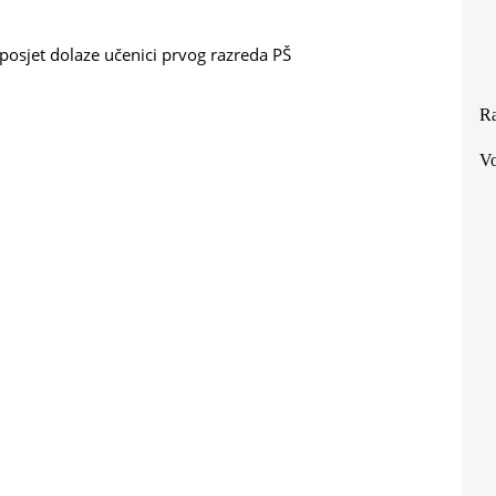
U posjet dolaze učenici prvog razreda PŠ
Ra
Vo