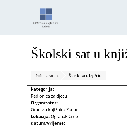
Skoči
Panel za upravljanje kolačićima
na
glavni
sadržaj
Školski sat u knji
Početna strana
Školski sat u knjižnici
kategorija:
Radionica za djecu
Organizator:
Gradska knjižnica Zadar
Lokacija:
Ogranak Crno
datum/vrijeme: