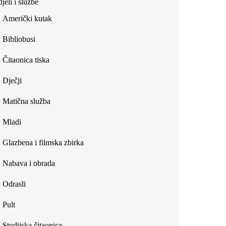
jeli i službe
external)
Američki kutak
Bibliobusi
Čitaonica tiska
Dječji
Matična služba
Mladi
Glazbena i filmska zbirka
Nabava i obrada
Odrasli
Pult
Studijska čitaonica