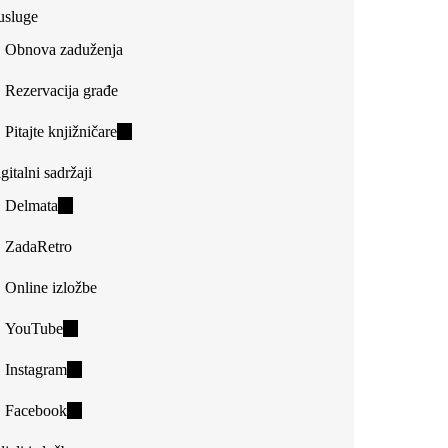
usluge
Obnova zaduženja
Rezervacija građe
Pitajte knjižničare
(link
is
gitalni sadržaji
external)
Delmata
(link
is
ZadaRetro
external)
Online izložbe
YouTube
(link
is
Instagram
(link
external)
is
Facebook
(link
external)
is