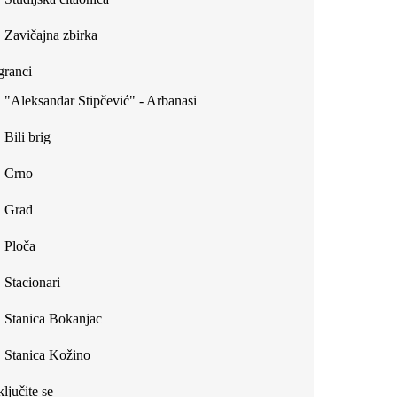
Zavičajna zbirka
ranci
"Aleksandar Stipčević" - Arbanasi
Bili brig
Crno
Grad
Ploča
Stacionari
Stanica Bokanjac
Stanica Kožino
ljučite se