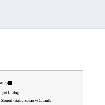
talog
(link
is
upni katalog
external)
Skupni katalog Zadarske županije