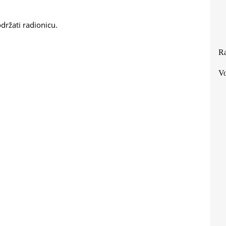
 održati radionicu.
Ra
Vo