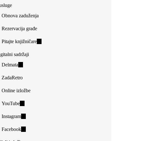
usluge
Obnova zaduženja
Rezervacija građe
Pitajte knjižničare
(link
is
gitalni sadržaji
external)
Delmata
(link
is
ZadaRetro
external)
Online izložbe
YouTube
(link
is
Instagram
(link
external)
is
Facebook
(link
external)
is