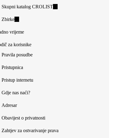
Skupni katalog CROLIST
(link
is
Zbirke
(link
external)
is
dno vrijeme
external)
dič za korisnike
Pravila posudbe
Pristupnica
Pristup internetu
Gdje nas naći?
Adresar
Obavijest o privatnosti
Zahtjev za ostvarivanje prava