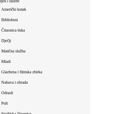
jeli i službe
external)
Američki kutak
Bibliobusi
Čitaonica tiska
Dječji
Matična služba
Mladi
Glazbena i filmska zbirka
Nabava i obrada
Odrasli
Pult
Studijska čitaonica