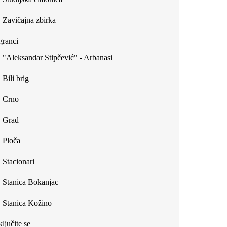
Zavičajna zbirka
ranci
"Aleksandar Stipčević" - Arbanasi
Bili brig
Crno
Grad
Ploča
Stacionari
Stanica Bokanjac
Stanica Kožino
ljučite se