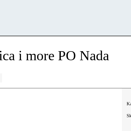
ica i more PO Nada
Ka
Sk