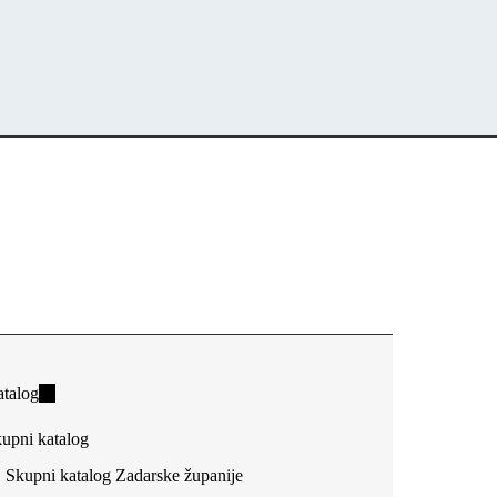
talog
(link
is
upni katalog
external)
Skupni katalog Zadarske županije