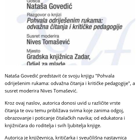
Nataša Govedić predstavit će svoju knjigu "Pohvala
odriješenim rukama: odvažna čitanja i kritičke pedagogije", a
susret moderira Nives Tomašević.
Kroz ovaj naslov, autorica donosi uvid u različite vrste
čitanja te ovu temu približava svima koje zanima odgoj,
obrazovanje i poticanje čitalačkih navika; od edukatora i
knjižničara do roditelja i svih ljubitelja knjige.
Autorica je književnica, kritičarka i sveučilišna nastavnica