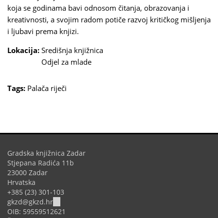
koja se godinama bavi odnosom čitanja, obrazovanja i
kreativnosti, a svojim radom potiče razvoj kritičkog mišljenja
i ljubavi prema knjizi.
Lokacija:
Središnja knjižnica
Odjel za mlade
Tags:
Palača riječi
Gradska knjižnica Zadar
Stjepana Radića 11b
23000 Zadar
Hrvatska
+385 (23) 301-103
(link
gkzd@gkzd.hr
sends
OIB: 59559512621