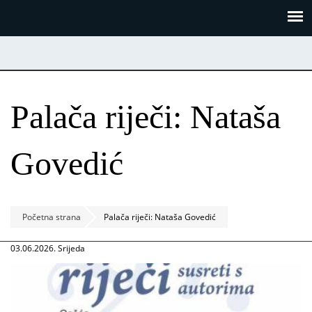
Skoči
Panel za upravljanje kolačićima
na
glavni
sadržaj
Palača riječi: Nataša
Govedić
Početna strana
Palača riječi: Nataša Govedić
03.06.2026. Srijeda