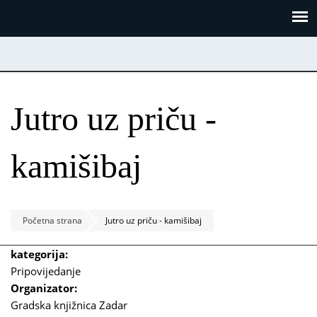
Skoči
Panel za upravljanje kolačićima
na
glavni
sadržaj
Jutro uz priču -
kamišibaj
Početna strana
Jutro uz priču - kamišibaj
kategorija:
Pripovijedanje
Organizator:
Gradska knjižnica Zadar