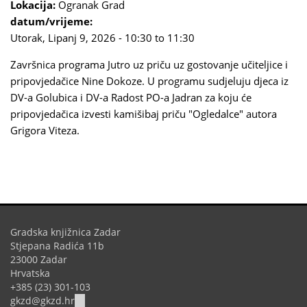
Lokacija:
Ogranak Grad
datum/vrijeme:
Utorak, Lipanj 9, 2026 -
10:30
to
11:30
Završnica programa Jutro uz priču uz gostovanje učiteljice i
pripovjedačice Nine Dokoze. U programu sudjeluju djeca iz
DV-a Golubica i DV-a Radost PO-a Jadran za koju će
pripovjedačica izvesti kamišibaj priču "Ogledalce" autora
Grigora Viteza.
Gradska knjižnica Zadar
Stjepana Radića 11b
23000 Zadar
Hrvatska
+385 (23) 301-103
(link
gkzd@gkzd.hr