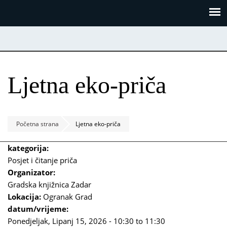
Skoči
Panel za upravljanje kolačićima
na
glavni
sadržaj
Ljetna eko-priča
Početna strana
Ljetna eko-priča
kategorija:
Posjet i čitanje priča
Organizator:
Gradska knjižnica Zadar
Lokacija:
Ogranak Grad
datum/vrijeme:
Ponedjeljak, Lipanj 15, 2026 -
10:30
to
11:30