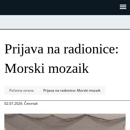
Skoči
Panel za upravljanje kolačićima
na
glavni
sadržaj
Prijava na radionice:
Morski mozaik
Početna strana
Prijava na radionice: Morski mozaik
02.07.2026. Četvrtak