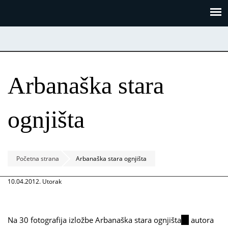
Skoči
Panel za upravljanje kolačićima
na
glavni
sadržaj
Arbanaška stara
ognjišta
Početna strana
Arbanaška stara ognjišta
10.04.2012. Utorak
Na 30 fotografija izložbe
Arbanaška stara ognjišta
(link
autora