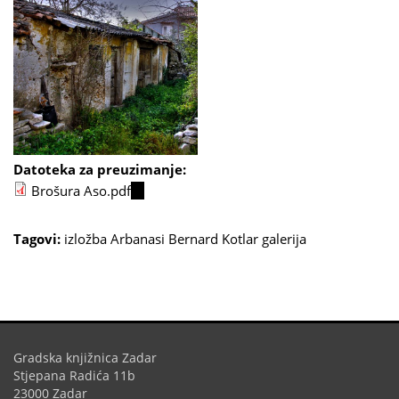
Datoteka za preuzimanje:
Brošura Aso.pdf
(link
is
external)
Tagovi:
izložba
Arbanasi
Bernard Kotlar
galerija
Gradska knjižnica Zadar
Stjepana Radića 11b
23000 Zadar