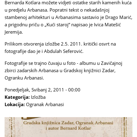
Bernarda Kotlara možete vidjeti ostatke starih kamenih kuća
is
u predjelu Arbanasa. Popratni tekst o nekadašnjoj
external)
stambenoj arhitekturi u Arbanasima sastavio je Drago Marić,
a prigodnu priču o „Kući staroj“ napisao je Ivica Matešić
Jeremija.
Prilikom otvorenja izložbe 2.5. 2011. kritički osvrt na
fotografije dao je i Abdulah Seferović.
Fotografije se trajno čuvaju u foto - albumu u Zavičajnoj
zbirci zadarskih Arbanasa u Gradskoj knjižnici Zadar,
Ogranku Arbanasi.
Ponedjeljak, Svibanj 2, 2011 - 00:00
Kategorija:
Izložba
Lokacija:
Ogranak Arbanasi