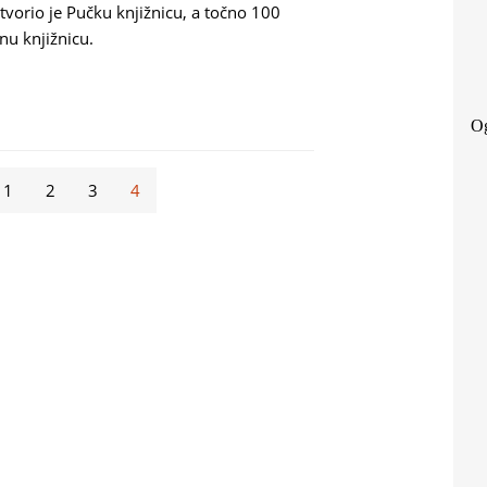
vorio je Pučku knjižnicu, a točno 100
nu knjižnicu.
 OGRANKA "ALEKSANDAR STIPČEVIĆ" - ARBANASI
Og
1
2
3
4