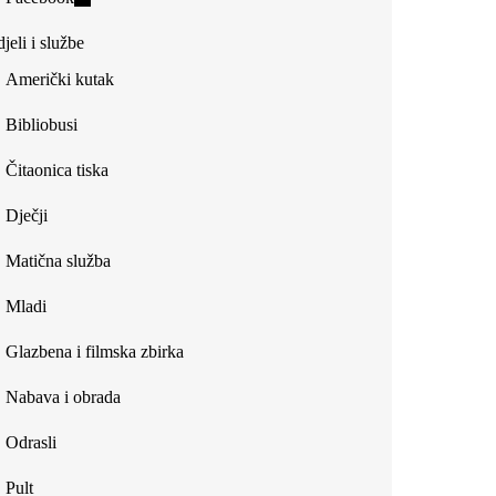
external)
is
jeli i službe
external)
Američki kutak
Bibliobusi
Čitaonica tiska
Dječji
Matična služba
Mladi
Glazbena i filmska zbirka
Nabava i obrada
Odrasli
Pult