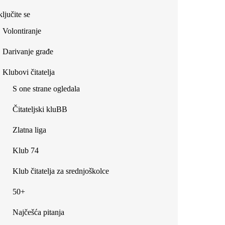
ljučite se
Volontiranje
Darivanje građe
Klubovi čitatelja
S one strane ogledala
Čitateljski kluBB
Zlatna liga
Klub 74
Klub čitatelja za srednjoškolce
50+
Najčešća pitanja