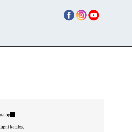
talog
(link
is
upni katalog
external)