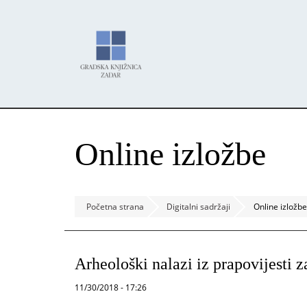
Skoči
Panel za upravljanje kolačićima
na
glavni
sadržaj
Online izložbe
Početna strana
Digitalni sadržaji
Online izložbe
Arheološki nalazi iz prapovijesti 
11/30/2018 - 17:26