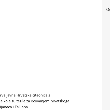
Od
va javna Hrvatska čitaonica s
a koje su težile za očuvanjem hrvatskoga
janaca i Talijana.