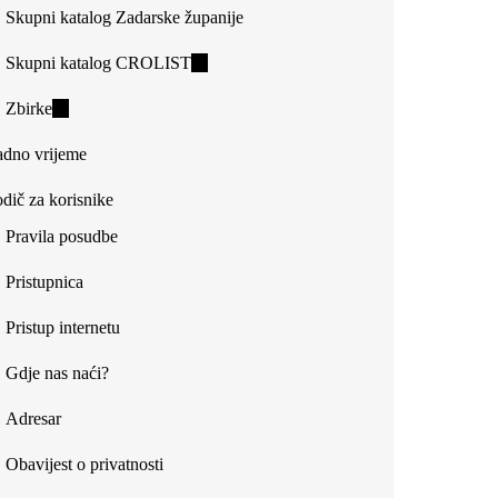
Skupni katalog Zadarske županije
Skupni katalog CROLIST
(link
is
Zbirke
(link
external)
is
dno vrijeme
external)
dič za korisnike
Pravila posudbe
Pristupnica
Pristup internetu
Gdje nas naći?
Adresar
Obavijest o privatnosti