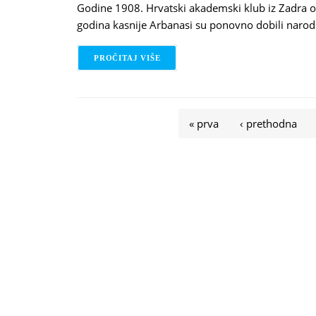
Godine 1908. Hrvatski akademski klub iz Zadra ot
godina kasnije Arbanasi su ponovno dobili narod
PROČITAJ VIŠE
O TRENUTCI IZ PRVIH 10 GODINA
Stranice
« prva
‹ prethodna