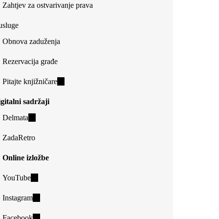
Zahtjev za ostvarivanje prava
usluge
Obnova zaduženja
Rezervacija građe
Pitajte knjižničare
(link
is
gitalni sadržaji
external)
Delmata
(link
is
ZadaRetro
external)
Online izložbe
YouTube
(link
is
Instagram
(link
external)
is
Facebook
(link