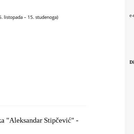
e-
. listopada – 15. studenoga)
Di
IJESTI ZADARSKIH WEB-STRANICA
ka "Aleksandar Stipčević" -