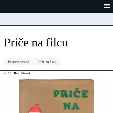
Skoči
Panel za upravljanje kolačićima
na
glavni
sadržaj
Priče na filcu
Početna strana
Priče na filcu
29.11.2022. Utorak