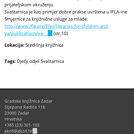
prijateljskom okruženju
Svaštarnica je kao primjer dobre prakse uvrštena u IFLA-ine
Smjernice za knjižnične usluge za mlade:
http://www.ifla.org/files/libraries-for-children-and-
ya/publications/ya-...
(link
(str.10)
is
Lokacija:
Središnja knjižnica
external)
Tags:
Dječji odjel
Svaštarnica
Gradska knjižnica Zadar
Stjepana Radića 11b
23000 Zadar
Hrvatska
+385 (23) 301-103
(link
gkzd@gkzd.hr