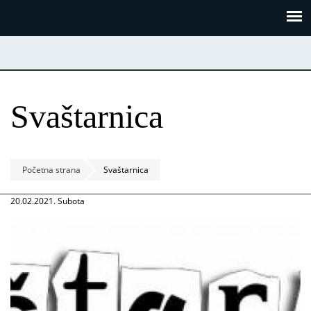
Skoči
Panel za upravljanje kolačićima
na
glavni
sadržaj
Svaštarnica
Početna strana
Svaštarnica
20.02.2021. Subota