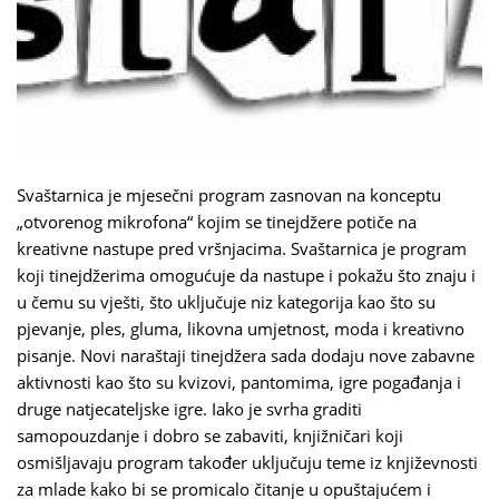
Svaštarnica je mjesečni program zasnovan na konceptu
„otvorenog mikrofona“ kojim se tinejdžere potiče na
kreativne nastupe pred vršnjacima. Svaštarnica je program
koji tinejdžerima omogućuje da nastupe i pokažu što znaju i
u čemu su vješti, što uključuje niz kategorija kao što su
pjevanje, ples, gluma, likovna umjetnost, moda i kreativno
pisanje. Novi naraštaji tinejdžera sada dodaju nove zabavne
aktivnosti kao što su kvizovi, pantomima, igre pogađanja i
druge natjecateljske igre. Iako je svrha graditi
samopouzdanje i dobro se zabaviti, knjižničari koji
osmišljavaju program također uključuju teme iz književnosti
za mlade kako bi se promicalo čitanje u opuštajućem i