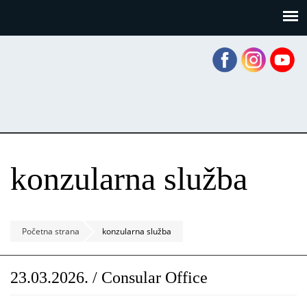
Skoči
Panel za upravljanje kolačićima
na
glavni
sadržaj
konzularna služba
Početna strana
konzularna služba
23.03.2026. / Consular Office