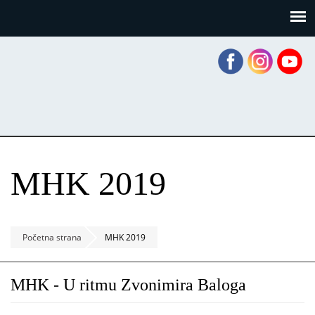
Skoči
Panel za upravljanje kolačićima
na
glavni
sadržaj
MHK 2019
Početna strana
MHK 2019
MHK - U ritmu Zvonimira Baloga