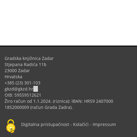
Gradska knjižnica Zadar
Stjepana Radića 11b
23000 Zadar
Hrvatska
+385 (23) 301-103
(link
gkzd@gkzd.hr
sends
OIB: 59559512621
e-
Žiro račun od 1.1.2024. (riznica): IBAN: HR59 2407000
mail)
1852000009 (račun Grada Zadra).
Digitalna pristupačnost
-
Kolačići
-
Impressum