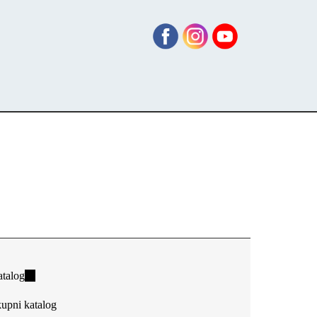
talog
(link
is
upni katalog
external)