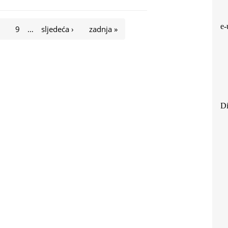
e-
8
9
…
sljedeća ›
zadnja »
Di