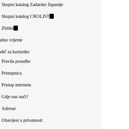
Skupni katalog Zadarske županije
Skupni katalog CROLIST
(link
is
Zbirke
(link
external)
is
dno vrijeme
external)
dič za korisnike
Pravila posudbe
Pristupnica
Pristup internetu
Gdje nas naći?
Adresar
Obavijest o privatnosti