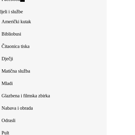
external)
is
jeli i službe
external)
Američki kutak
Bibliobusi
Čitaonica tiska
Dječji
Matična služba
Mladi
Glazbena i filmska zbirka
Nabava i obrada
Odrasli
Pult