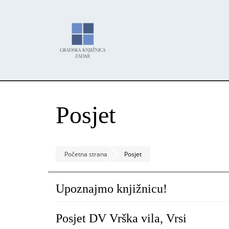
Skoči
Panel za upravljanje kolačićima
na
glavni
sadržaj
Posjet
Početna strana
Posjet
Upoznajmo knjižnicu!
Posjet DV Vrška vila, Vrsi