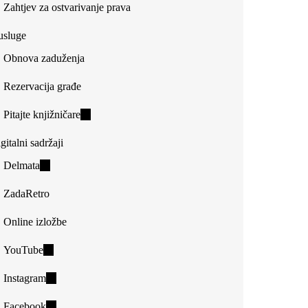
Zahtjev za ostvarivanje prava
usluge
Obnova zaduženja
Rezervacija građe
Pitajte knjižničare
(link
is
gitalni sadržaji
external)
Delmata
(link
is
ZadaRetro
external)
Online izložbe
YouTube
(link
is
Instagram
(link
external)
is
Facebook
(link