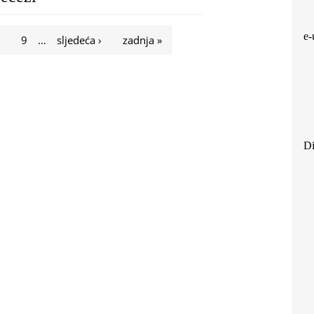
e-
8
9
…
sljedeća ›
zadnja »
Di