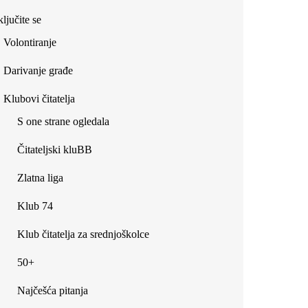
ljučite se
Volontiranje
Darivanje građe
Klubovi čitatelja
S one strane ogledala
Čitateljski kluBB
Zlatna liga
Klub 74
Klub čitatelja za srednjoškolce
50+
Najčešća pitanja