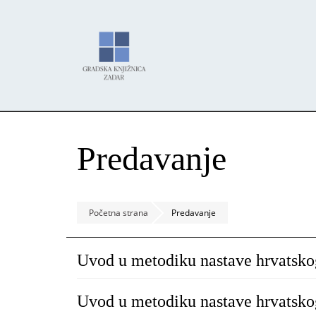
Skoči
Panel za upravljanje kolačićima
na
glavni
sadržaj
Predavanje
Početna strana
Predavanje
Uvod u metodiku nastave hrvatsko
Uvod u metodiku nastave hrvatsko