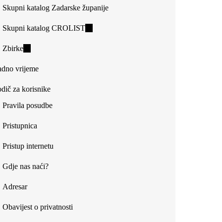
Skupni katalog Zadarske županije
Skupni katalog CROLIST
(link
is
Zbirke
(link
external)
is
dno vrijeme
external)
dič za korisnike
Pravila posudbe
Pristupnica
Pristup internetu
Gdje nas naći?
Adresar
Obavijest o privatnosti