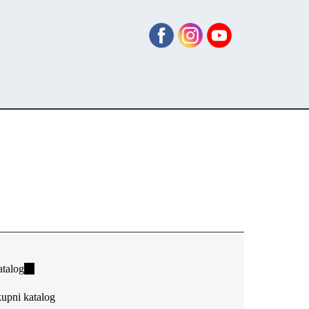
talog
(link
is
upni katalog
external)