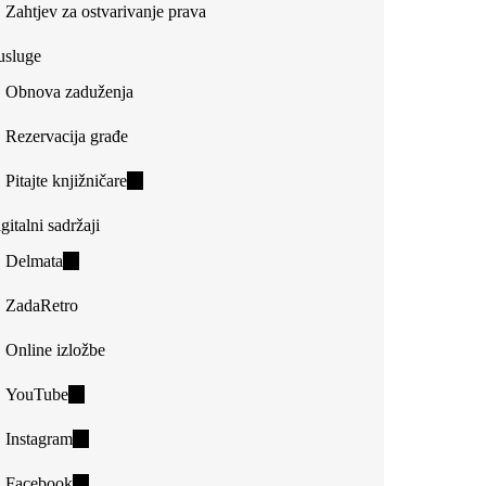
Zahtjev za ostvarivanje prava
usluge
Obnova zaduženja
Rezervacija građe
Pitajte knjižničare
(link
is
gitalni sadržaji
external)
Delmata
(link
is
ZadaRetro
external)
Online izložbe
YouTube
(link
is
Instagram
(link
external)
is
Facebook
(link