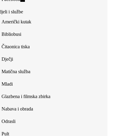
external)
is
jeli i službe
external)
Američki kutak
Bibliobusi
Čitaonica tiska
Dječji
Matična služba
Mladi
Glazbena i filmska zbirka
Nabava i obrada
Odrasli
Pult